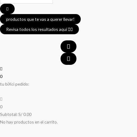
...
productos que te vas a querer llevar!
Revisa todos los resultados aquí 👈🏼
0
tu biXci pedido:
0
Subtotal:
S/
0.00
No hay productos en el carrito.