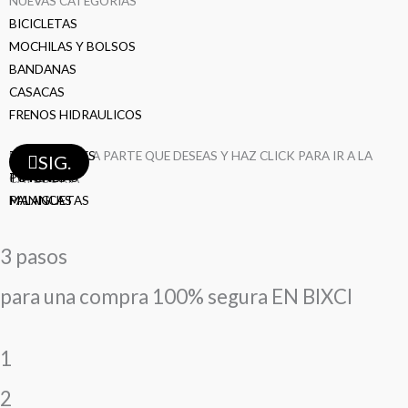
NUEVAS CATEGORIAS
BICICLETAS
MOCHILAS Y BOLSOS
BANDANAS
CASACAS
FRENOS HIDRAULICOS
TAZAS
SELECCIONA LA PARTE QUE DESEAS Y HAZ CLICK PARA IR A LA
PEDALES
MAZAS
FRENOS
LLANTAS
LLANTAS
BIELAS
DESVIADORES
CAMARAS
CAMARAS
CAMARAS
AROS
AROS
RAYOS
RAYOS
RAYOS
SIG.
TIMONES
POTENCIAS
CATEGORÍA
MANIGUETAS
PALANCAS
3 pasos
para una compra 100% segura EN BIXCI
1
2