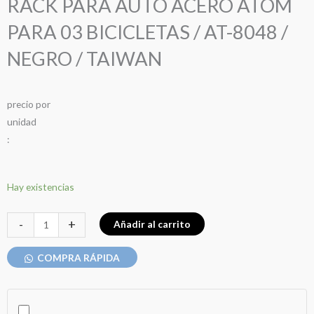
RACK PARA AUTO ACERO ATOM
PARA 03 BICICLETAS / AT-8048 /
NEGRO / TAIWAN
precio
por
u
n
i
d
a
d
:
RACK
Hay existencias
PARA
AUTO
-
+
Añadir al carrito
ACERO
ATOM
COMPRA RÁPIDA
PARA
03
BICICLETAS