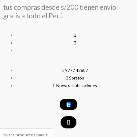
Ir
tus compras desde s/200 tienen envío
al
gratis a todo el Perú
contenido
9777 42687
Sorteos
Nuestras ubicaciones
Search