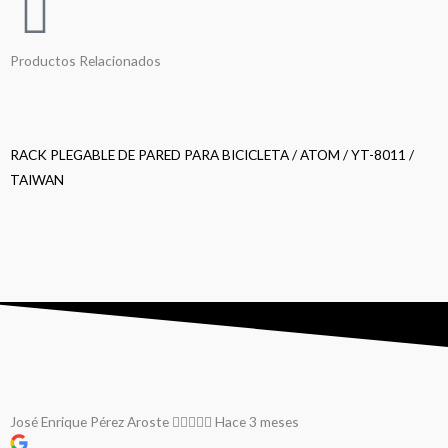
Productos Relacionados
RACK PLEGABLE DE PARED PARA BICICLETA / ATOM / YT-8011 /
TAIWAN
R
José Enrique Pérez Aroste
Hace 3 meses