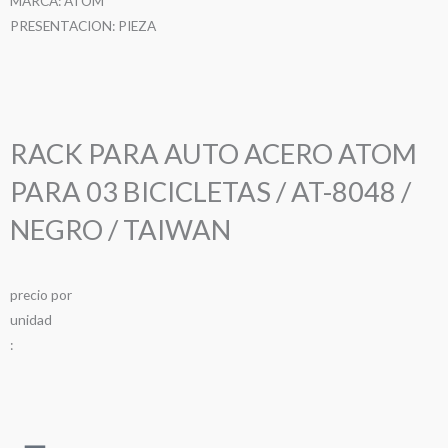
MARCA: ATOM
PRESENTACION: PIEZA
RACK PARA AUTO ACERO ATOM
PARA 03 BICICLETAS / AT-8048 /
NEGRO / TAIWAN
precio
por
u
n
i
d
a
d
: