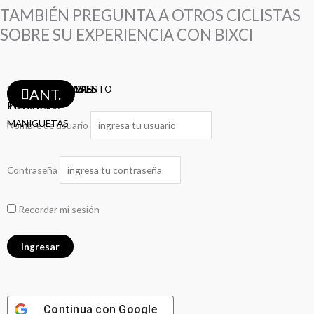
TAMBIÉN PREGUNTA A OTROS CICLISTAS
SOBRE SU EXPERIENCIA CON BIXCI
ABRAZADERA ASIENTO
SHIFTERS
TAZAS
ASIENTOS
TIJAS
PEDALES
PIÑONES
MAZAS
BIELAS
DESVIADORES
FRENOS
RAYOS
LLANTAS
LLANTAS
LLANTAS
CAMARAS
CAMARAS
AROS
CADENAS
CADENAS
CABLES-FUNDAS
PORTA-BOTELLAS
DESCARRILADORES
ANT.
POTENCIAS
TIMONES
MANIGUETAS
Nombre de usuario
Contraseña
Recordar mi sesión
Continua con
Google