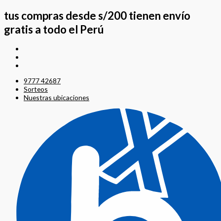
Ir
Search
Search
al
...
...
tus compras desde s/200 tienen envío
contenido
gratis a todo el Perú
9777 42687
Sorteos
Nuestras ubicaciones