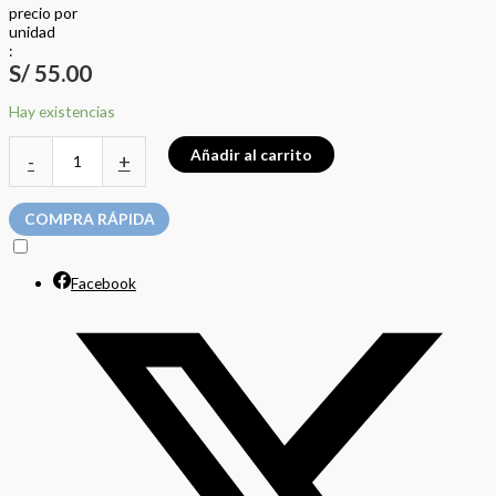
precio
por
u
n
i
d
a
d
:
S/
55.00
Hay existencias
Añadir al carrito
-
+
COMPRA RÁPIDA
Facebook