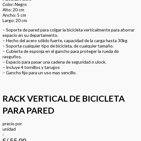
Color: Negro
Alto: 20 cm
Ancho: 5 cm
Largo: 20 cm
– Soporte de pared para colgar la bicicleta verticalmente para ahorrar
espacio en su departamento.
– Hecho del acero sólido fuerte, capacidad de la carga hasta 30kg
– Soporta cualquier tipo de bicicleta, de cualquier tamaño.
– Cubierta de esponja en el gancho para proteger la rueda de
rasguños.
– Espacio para pasar una cadena de seguridad o ulock.
– Incluye 4 tornillos y tarugos
– Gancho fijo para un uso mas sencillo.
RACK VERTICAL DE BICICLETA
PARA PARED
precio
por
u
n
i
d
a
d
:
S/
55.00