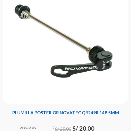
PLUMILLA POSTERIOR NOVATEC QR249R 148.5MM
:
El
El
precio
por
u
n
i
d
a
d
S/
20.00
S/
25.00