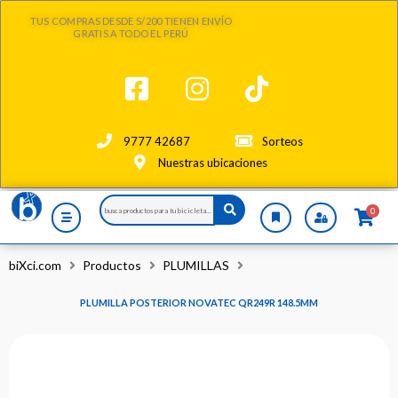
Ir
TUS COMPRAS DESDE S/200 TIENEN ENVÍO
al
GRATIS A TODO EL PERÚ
contenido
9777 42687
Sorteos
Nuestras ubicaciones
Search
0
...
biXci.com
Productos
PLUMILLAS
PLUMILLA POSTERIOR NOVATEC QR249R 148.5MM