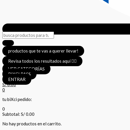
productos que te vas a querer llevar!
Revisa todos los resultados aquí 👈🏼
VER CATEGORÍAS
BIXCI PASS
ENTRAR
S/
0.00
0
tu biXci pedido:
0
Subtotal:
S/
0.00
No hay productos en el carrito.