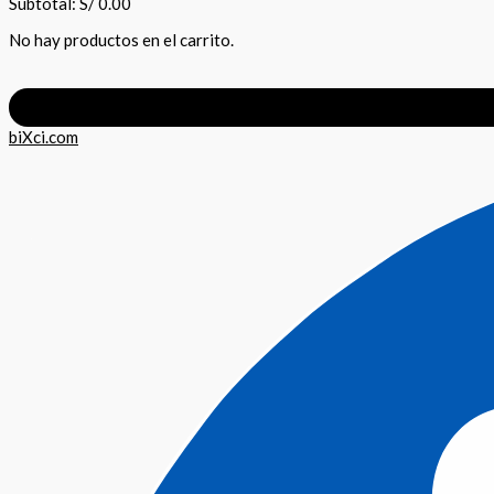
Subtotal:
S/
0.00
No hay productos en el carrito.
biXci.com