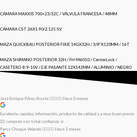
CÁMARA MAXXIS 700×23/32C / VÁLVULA FRANCESA / 48MM
CÁMARA CST 26X1.90/2.125 SV
MAZA QUICKBAU POSTERIOR FIXIE 14GX32H / 3/8”X120MM / 16T
MAZA SHIMANO POSTERIOR 32H / FH-M6010 / CenterLock /
CASETERO 8-9-10V / EJE PASANTE 12X142MM / ALUMINIO / NEGRO
José Enrique Pérez Aroste
Hace 3 meses
Excelente, rapidez, información, producto de calidad y a muy buen precio
👌🏻 compren con total confianza ☺️
Percy Choque Velarde
Hace 2 meses