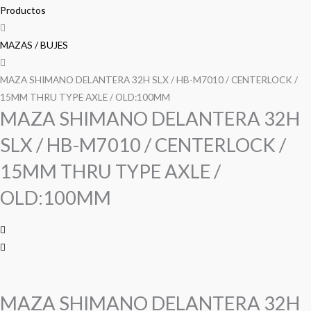
precio
precio
precio
precio
DELANTERA
Productos
32H
original
original
actual
actual
SLX
MAZAS / BUJES
era:
era:
es:
es:
/
HB-
MAZA SHIMANO DELANTERA 32H SLX / HB-M7010 / CENTERLOCK /
S/ 243.00.
S/ 243.00.
S/ 235.00.
S/ 235.00.
M7010
15MM THRU TYPE AXLE / OLD:100MM
MAZA SHIMANO DELANTERA 32H
/
CENTERLOCK
SLX / HB-M7010 / CENTERLOCK /
/
15MM
15MM THRU TYPE AXLE /
THRU
OLD:100MM
TYPE
AXLE
/
OLD:100MM
cantidad
MAZA SHIMANO DELANTERA 32H