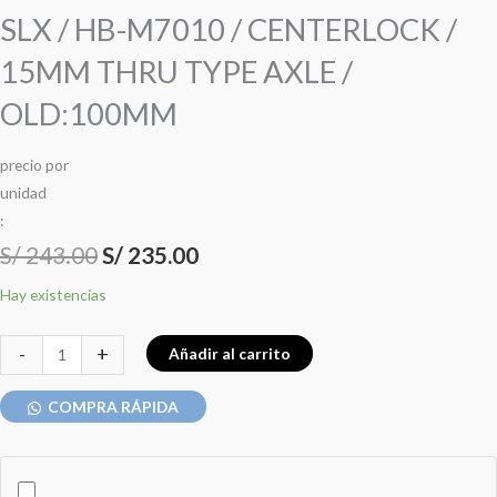
SLX / HB-M7010 / CENTERLOCK /
15MM THRU TYPE AXLE /
OLD:100MM
precio
por
u
n
i
d
a
d
:
S/
243.00
S/
235.00
Hay existencias
-
+
Añadir al carrito
COMPRA RÁPIDA