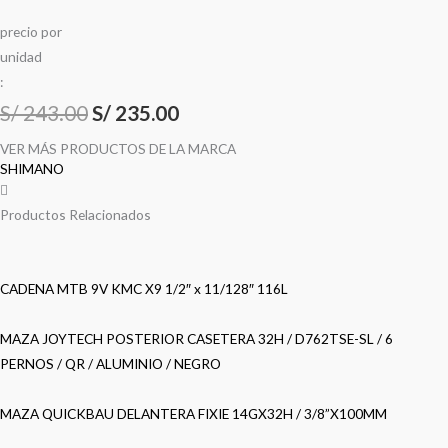
precio
por
u
n
i
d
a
d
:
S/
243.00
S/
235.00
VER MÁS PRODUCTOS DE LA MARCA
SHIMANO
Productos Relacionados
CADENA MTB 9V KMC X9 1/2″ x 11/128″ 116L
MAZA JOYTECH POSTERIOR CASETERA 32H / D762TSE-SL / 6
PERNOS / QR / ALUMINIO / NEGRO
MAZA QUICKBAU DELANTERA FIXIE 14GX32H / 3/8”X100MM