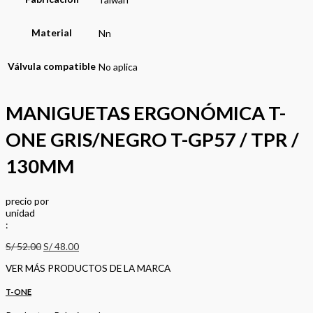
Material
Nn
Válvula compatible
No aplica
MANIGUETAS ERGONÓMICA T-
ONE GRIS/NEGRO T-GP57 / TPR /
130MM
precio
por
u
n
i
d
a
d
:
S/
52.00
S/
48.00
VER MÁS PRODUCTOS DE LA MARCA
T-ONE