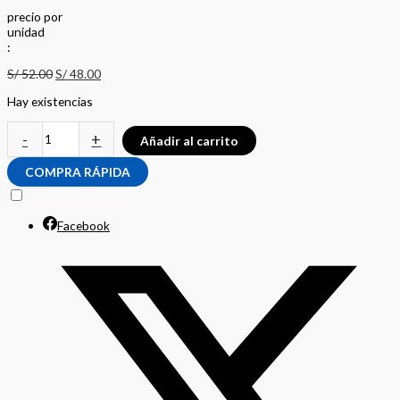
precio
por
u
n
i
d
a
d
:
S/
52.00
S/
48.00
Hay existencias
-
+
Añadir al carrito
COMPRA RÁPIDA
Facebook