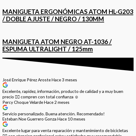
MANIGUETA ERGONÓMICAS ATOM HL-G203
/ DOBLE AJUSTE / NEGRO / 130MM
MANIGUETA ATOM NEGRO AT-1036 /
ESPUMA ULTRALIGHT / 125mm
José Enrique Pérez Aroste
Hace 3 meses
Excelente, rapidez, información, producto de calidad y a muy buen
precio 👌🏻 compren con total confianza ☺️
Percy Choque Velarde
Hace 2 meses
Servicio personalizado. Buena atención. Recomendado!
Esteban Noe Guerrero Gonza
Hace 10 meses
Excelente lugar para venta reparación y mantenimiento de bicicletas
🚵‍♀️ con atencion profesional estoy satisfecho muy recomendable