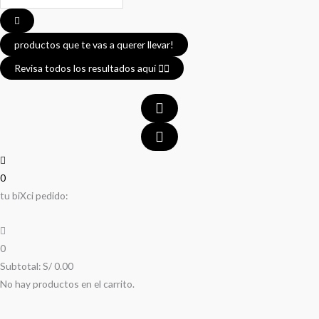
...
productos que te vas a querer llevar!
Revisa todos los resultados aquí 👈🏼
0
tu biXci pedido:
0
Subtotal:
S/
0.00
No hay productos en el carrito.