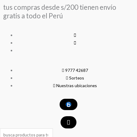
Ir
tus compras desde s/200 tienen envío
al
gratis a todo el Perú
contenido
9777 42687
Sorteos
Nuestras ubicaciones
Search