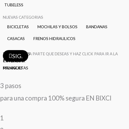
TUBELESS
NUEVAS CATEGORIAS
BICICLETAS
MOCHILAS Y BOLSOS
BANDANAS
CASACAS
FRENOS HIDRAULICOS
TAZAS
SELECCIONA LA PARTE QUE DESEAS Y HAZ CLICK PARA IR A LA
PEDALES
MAZAS
FRENOS
LLANTAS
LLANTAS
BIELAS
DESVIADORES
CAMARAS
CAMARAS
CAMARAS
AROS
AROS
RAYOS
RAYOS
RAYOS
SIG.
TIMONES
POTENCIAS
CATEGORÍA
MANIGUETAS
PALANCAS
3 pasos
para una compra 100% segura EN BIXCI
1