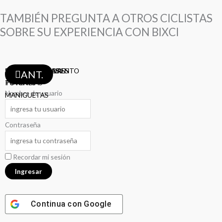
TAMBIÉN PREGUNTA A OTROS CICLISTAS
SOBRE SU EXPERIENCIA CON BIXCI
ABRAZADERA ASIENTO
SHIFTERS
TAZAS
ASIENTOS
TIJAS
PEDALES
PIÑONES
MAZAS
BIELAS
DESVIADORES
FRENOS
RAYOS
LLANTAS
LLANTAS
LLANTAS
CAMARAS
CAMARAS
AROS
CADENAS
CADENAS
CABLES-FUNDAS
PORTA-BOTELLAS
DESCARRILADORES
ANT.
POTENCIAS
TIMONES
Nombre de usuario
MANIGUETAS
Contraseña
Recordar mi sesión
Continua con
Google