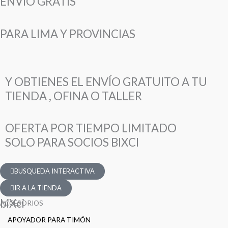
ENVÍO GRATIS
PARA LIMA Y PROVINCIAS
Y OBTIENES EL ENVÍO GRATUITO A TU
TIENDA , OFINA O TALLER
OFERTA POR TIEMPO LIMITADO
SOLO PARA SOCIOS BIXCI
BUSQUEDA INTERACTIVA
IR A LA TIENDA
biXci
ACCESORIOS
APOYADOR PARA TIMÓN