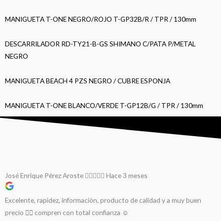
MANIGUETA T-ONE NEGRO/ROJO T-GP32B/R / TPR / 130mm
DESCARRILADOR RD-TY21-B-GS SHIMANO C/PATA P/METAL
NEGRO
MANIGUETA BEACH 4 PZS NEGRO / CUBRE ESPONJA
MANIGUETA T-ONE BLANCO/VERDE T-GP12B/G / TPR / 130mm
José Enrique Pérez Aroste
Hace 3 meses
Excelente, rapidez, información, producto de calidad y a muy buen
precio 👌🏻 compren con total confianza ☺️