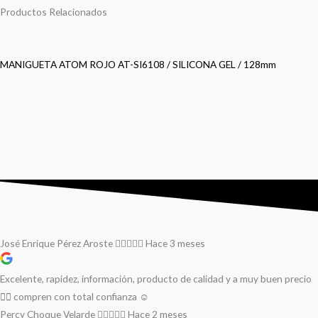
Productos Relacionados
MANIGUETA ATOM ROJO AT-SI6108 / SILICONA GEL / 128mm
José Enrique Pérez Aroste
Hace 3 meses
Excelente, rapidez, información, producto de calidad y a muy buen precio
👌🏻 compren con total confianza ☺️
Percy Choque Velarde
Hace 2 meses