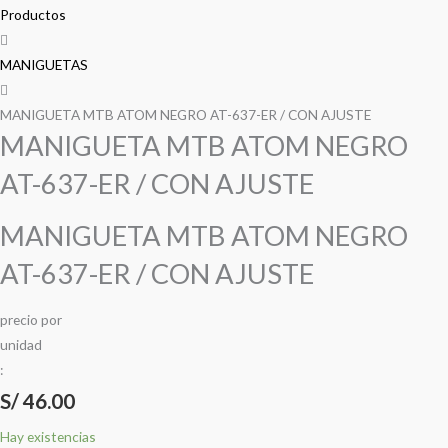
ATOM
Productos
NEGRO
AT-
MANIGUETAS
637-
ER
MANIGUETA MTB ATOM NEGRO AT-637-ER / CON AJUSTE
MANIGUETA MTB ATOM NEGRO
/
CON
AT-637-ER / CON AJUSTE
AJUSTE
cantidad
MANIGUETA MTB ATOM NEGRO
AT-637-ER / CON AJUSTE
precio
por
u
n
i
d
a
d
:
S/
46.00
Hay existencias