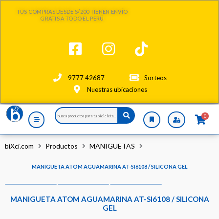
Ir
TUS COMPRAS DESDE S/200 TIENEN ENVÍO
al
GRATIS A TODO EL PERÚ
contenido
9777 42687
Sorteos
Nuestras ubicaciones
Search
0
...
biXci.com
Productos
MANIGUETAS
MANIGUETA ATOM AGUAMARINA AT-SI6108 / SILICONA GEL
MANIGUETA ATOM AGUAMARINA AT-SI6108 / SILICONA
GEL