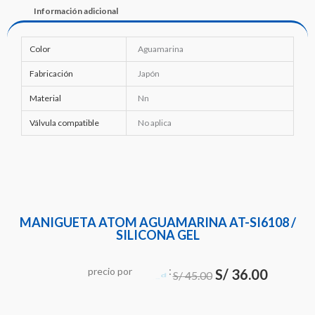
Información adicional
Color
Aguamarina
Fabricación
Japón
Material
Nn
Válvula compatible
No aplica
MANIGUETA ATOM AGUAMARINA AT-SI6108 /
SILICONA GEL
:
El
El
precio
por
S/
36.00
S/
45.00
precio
precio
original
actual