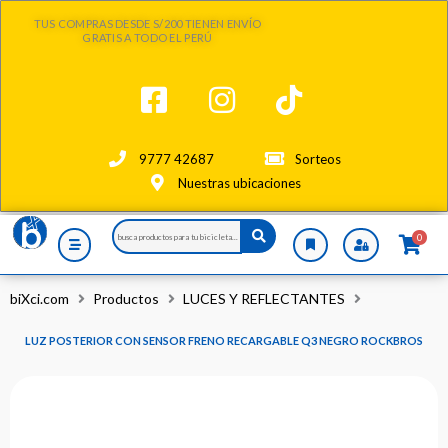
Ir
TUS COMPRAS DESDE S/200 TIENEN ENVÍO
al
GRATIS A TODO EL PERÚ
contenido
9777 42687
Sorteos
Nuestras ubicaciones
Search
0
...
biXci.com
Productos
LUCES Y REFLECTANTES
LUZ POSTERIOR CON SENSOR FRENO RECARGABLE Q3 NEGRO ROCKBROS