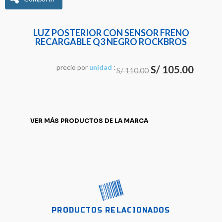
LUZ POSTERIOR CON SENSOR FRENO
RECARGABLE Q3 NEGRO ROCKBROS
:
El
El
precio
por
u
n
i
d
a
d
S/
105.00
S/
110.00
precio
precio
original
actual
era:
es:
VER MÁS PRODUCTOS DE LA MARCA
S/ 110.00.
S/ 105.0
PRODUCTOS RELACIONADOS