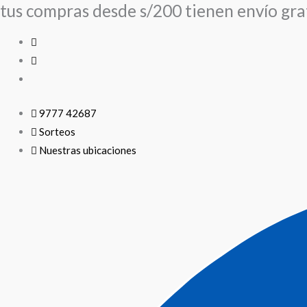
tus compras desde s/200 tienen envío grat
Ir
al
contenido
9777 42687
Sorteos
Nuestras ubicaciones