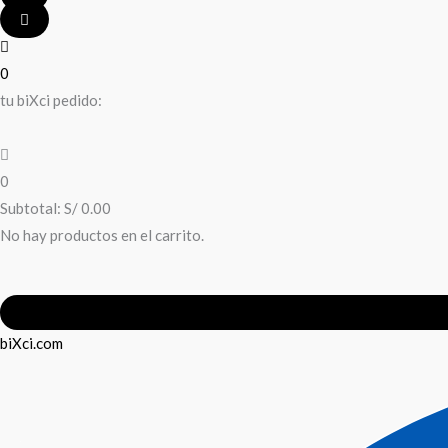
0
tu biXci pedido:
0
Subtotal:
S/
0.00
No hay productos en el carrito.
biXci.com