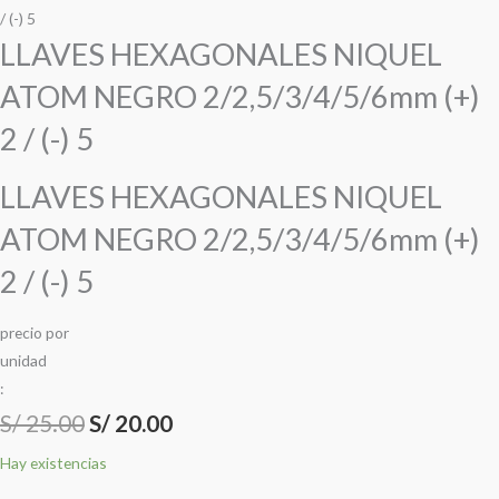
precio
precio
precio
precio
NIQUEL
/ (-) 5
ATOM
LLAVES HEXAGONALES NIQUEL
original
original
actual
actual
NEGRO
ATOM NEGRO 2/2,5/3/4/5/6mm (+)
era:
era:
es:
es:
2/2,5/3/4/5/6mm
(+)
2 / (-) 5
S/ 25.00.
S/ 25.00.
S/ 20.00.
S/ 20.00.
2
/
LLAVES HEXAGONALES NIQUEL
(-)
ATOM NEGRO 2/2,5/3/4/5/6mm (+)
5
cantidad
2 / (-) 5
precio
por
u
n
i
d
a
d
:
S/
25.00
S/
20.00
Hay existencias