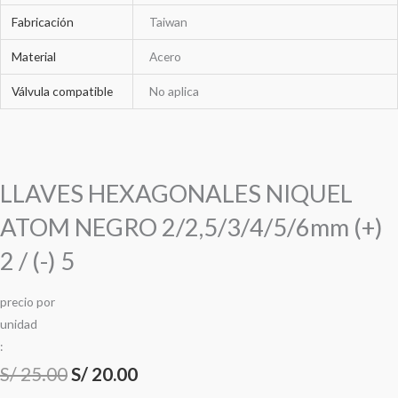
Fabricación
Taiwan
Material
Acero
Válvula compatible
No aplica
LLAVES HEXAGONALES NIQUEL
ATOM NEGRO 2/2,5/3/4/5/6mm (+)
2 / (-) 5
precio
por
u
n
i
d
a
d
:
S/
25.00
S/
20.00