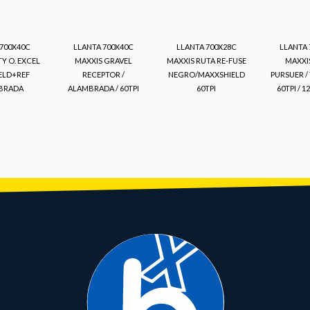
 700X40C
LLANTA 700X40C
LLANTA 700X28C
LLANTA 
TY O. EXCEL
MAXXIS GRAVEL
MAXXIS RUTA RE-FUSE
MAXXI
IELD+REF
RECEPTOR /
NEGRO/MAXXSHIELD
PURSUER /
BRADA
ALAMBRADA / 60TPI
60TPI
60TPI / 1