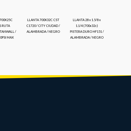
700X25C
LLANTA 700X32C CST
LLANTA 28 x 1.5/8 x
S RUTA
C1720 / CITY CIUDAD /
1.1/4 (700x32c)
 TANWALL /
ALAMBRADA / NEGRO
PISTERA DURO HF151 /
20PSI MAX
ALAMBRADA / NEGRO
LLANTA 
KENDA K
K196 / 
ALAM