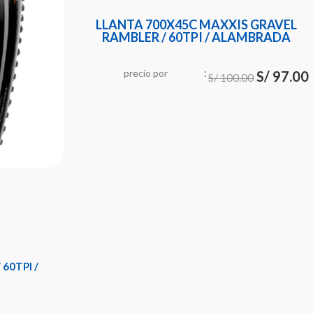
LLANTA 700X45C MAXXIS GRAVEL
RAMBLER / 60TPI / ALAMBRADA
:
El
E
precio
por
u
n
i
d
a
d
S/
97.00
S/
100.00
precio
original
era:
S/ 100.00.
60TPI /