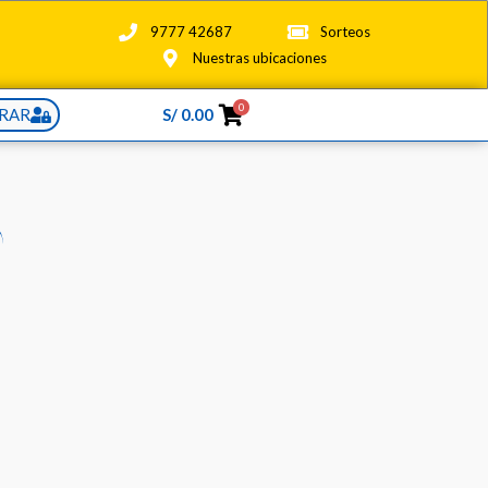
9777 42687
Sorteos
Nuestras ubicaciones
0
RAR
S/
0.00