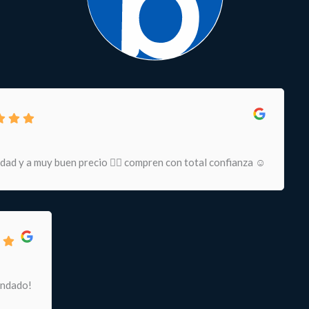
idad y a muy buen precio 👌🏻 compren con total confianza ☺️
endado!