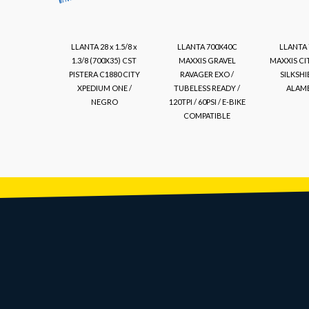
LLANTA 28 x 1.5/8 x
LLANTA 700X40C
LLANTA
1.3/8 (700X35) CST
MAXXIS GRAVEL
MAXXIS CI
PISTERA C1880 CITY
RAVAGER EXO /
SILKSH
XPEDIUM ONE /
TUBELESS READY /
ALAM
NEGRO
120TPI / 60PSI / E-BIKE
COMPATIBLE