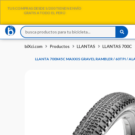
Ir
TUS COMPRAS DESDE S/200 TIENEN ENVÍO
al
GRATIS A TODO EL PERÚ
contenido
Search
...
biXci.com
Productos
LLANTAS
LLANTAS 700C
LLANTA 700X45C MAXXIS GRAVEL RAMBLER / 60TPI / 