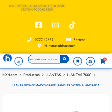
Ir
TUS COMPRAS DESDE S/200 TIENEN ENVÍO
al
GRATIS A TODO EL PERÚ
contenido
9777 42687
Sorteos
Nuestras ubicaciones
Search
0
...
biXci.com
Productos
LLANTAS
LLANTAS 700C
LLANTA 700X40C MAXXIS GRAVEL RAMBLER / 60TPI / ALAMBRADA