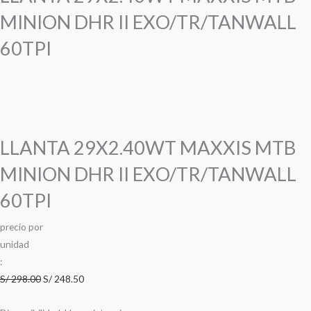
MINION DHR II EXO/TR/TANWALL
60TPI
LLANTA 29X2.40WT MAXXIS MTB
MINION DHR II EXO/TR/TANWALL
60TPI
precio
por
u
n
i
d
a
d
:
S/
298.00
S/
248.50