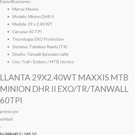
Especificaciones:
Marca: Maxxis
Modelo: Minion DHR II
Medida: 29 x 2.40 WT
Carcasa: 60 TPI
Tecnología: EXO Protection
Sistema: Tubeless Ready (TR)
Diseño: Tanwall (laterales café)
Uso: Trail / Enduro / MTB técnico
LLANTA 29X2.40WT MAXXIS MTB
MINION DHR II EXO/TR/TANWALL
60TPI
precio
por
u
n
i
d
a
d
:
S/
298.00
S/
248.50