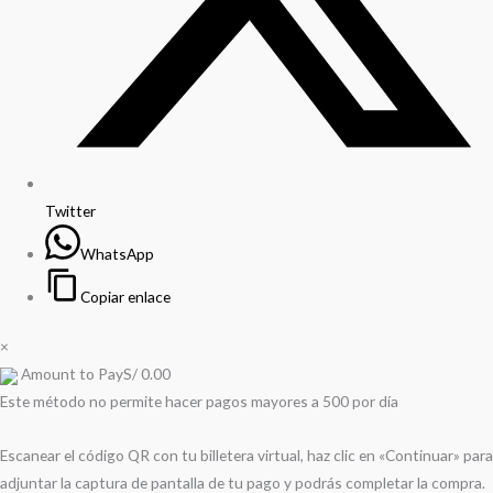
Twitter
WhatsApp
Copiar enlace
×
Amount to Pay
S/
0.00
Este método no permite hacer pagos mayores a 500 por día
Escanear el código QR con tu billetera virtual, haz clic en «Continuar» para
adjuntar la captura de pantalla de tu pago y podrás completar la compra.