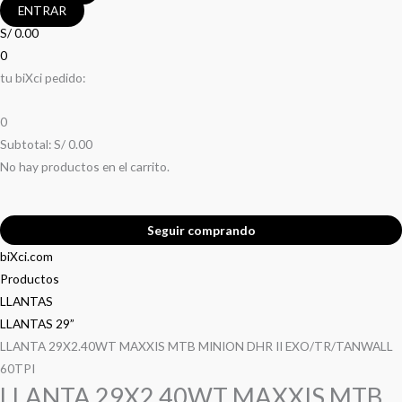
ENTRAR
S/
0.00
0
tu biXci pedido:
0
Subtotal:
S/
0.00
No hay productos en el carrito.
Seguir comprando
biXci.com
Productos
LLANTAS
LLANTAS 29”
LLANTA 29X2.40WT MAXXIS MTB MINION DHR II EXO/TR/TANWALL
60TPI
LLANTA 29X2.40WT MAXXIS MTB