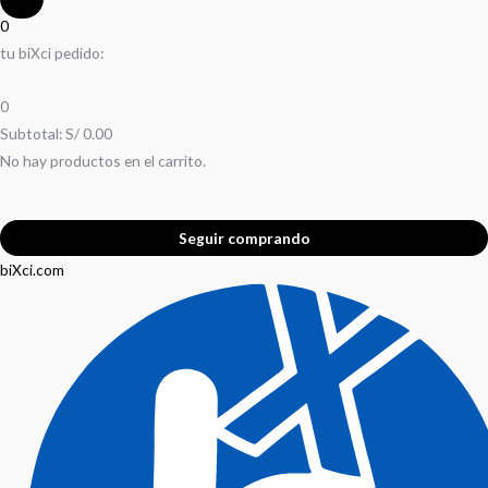
0
tu biXci pedido:
0
Subtotal:
S/
0.00
No hay productos en el carrito.
Seguir comprando
biXci.com