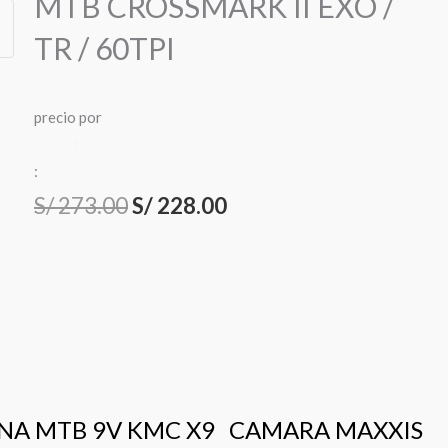
MTB CROSSMARK II EXO /
TR / 60TPI
precio
por
u
n
i
d
a
d
:
El
El
S/
273.00
S/
228.00
precio
precio
original
actual
era:
es:
S/ 273.00.
S/ 228.00.
NA MTB 9V KMC X9
CAMARA MAXXIS