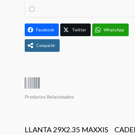
EXO
/
TR
/
Facebook
Twitter
WhatsApp
60TPI
cantidad
Compartir
Productos Relacionados
LLANTA 29X2.35 MAXXIS
CADE