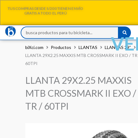
Ir
TUS COMPRAS DESDE S/200 TIENEN ENVÍO
al
GRATIS A TODO EL PERÚ
contenido
Search
VE
...
biXci.com
Productos
LLANTAS
LLANTAS 29”
LLANTA 29X2.25 MAXXIS MTB CROSSMARK II EXO / TR 
60TPI
LLANTA 29X2.25 MAXXIS
MTB CROSSMARK II EXO /
TR / 60TPI