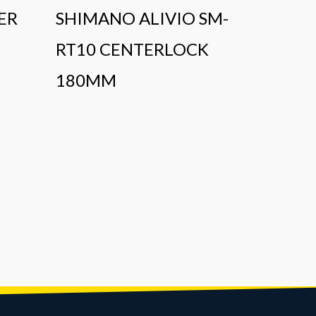
ER
SHIMANO ALIVIO SM-
RT10 CENTERLOCK
180MM
LLANT
RALSO
/ 60 T
NEGR