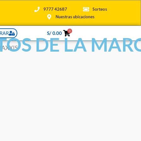
9777 42687
Sorteos
Nuestras ubicaciones
0
RAR
S/
0.00
TOS DE LA MAR
AXXIS