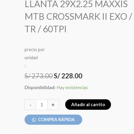
LLANTA 29X2.25 MAXXIS
MTB CROSSMARK II EXO /
TR / 60TPI
precio
por
u
n
i
d
a
d
:
El
El
S/
273.00
S/
228.00
precio
precio
LLANTA
Disponibilidad:
Hay existencias
29X2.25
original
actual
MAXXIS
-
+
Añadir al carrito
era:
es:
MTB
CROSSMARK
COMPRA RÁPIDA
S/ 273.00.
S/ 228.00.
II