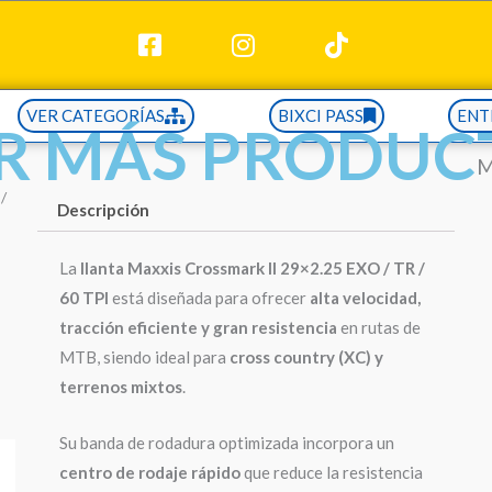
VER CATEGORÍAS
BIXCI PASS
ENT
R MÁS PRODUC
M
/
Descripción
La
llanta Maxxis Crossmark II 29×2.25 EXO / TR /
60 TPI
está diseñada para ofrecer
alta velocidad,
tracción eficiente y gran resistencia
en rutas de
MTB, siendo ideal para
cross country (XC) y
terrenos mixtos
.
Su banda de rodadura optimizada incorpora un
centro de rodaje rápido
que reduce la resistencia