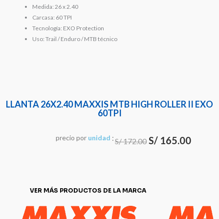
Medida: 26 x 2.40
Carcasa: 60 TPI
Tecnología: EXO Protection
Uso: Trail / Enduro / MTB técnico
LLANTA 26X2.40 MAXXIS MTB HIGH ROLLER II EXO
60TPI
:
El
El
precio
por
u
n
i
d
a
d
S/
165.00
S/
172.00
precio
precio
original
actual
era:
es:
VER MÁS PRODUCTOS DE LA MARCA
S/ 172.00.
S/ 165.0