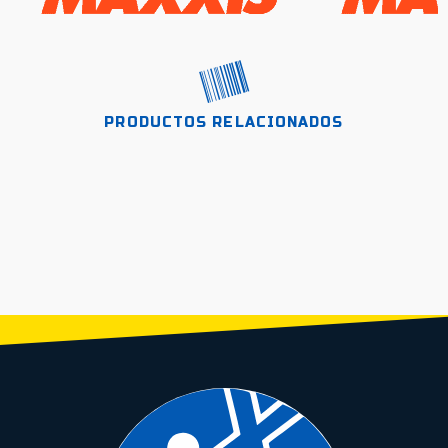
PRODUCTOS RELACIONADOS
LLANTA 20X2.40 CST
LLANTA 26×2.50 ARISUN MTB
LLANTA 26X2.30 MAXXIS
CADENA DE SEGURIDAD CO
PISTERA C1854 VAULT /
MOUNT BALDY / ALAMBRADA /
URBAN DTH PISTERA 60TPI
CÓDIGO 1,5x120CM
NEGRO
NEGRO
ALAMBRADA