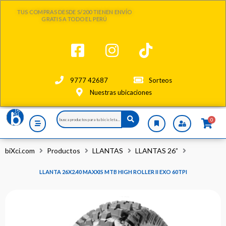
Ir
TUS COMPRAS DESDE S/200 TIENEN ENVÍO
al
GRATIS A TODO EL PERÚ
contenido
9777 42687
Sorteos
Nuestras ubicaciones
Search
0
...
biXci.com
Productos
LLANTAS
LLANTAS 26”
LLANTA 26X2.40 MAXXIS MTB HIGH ROLLER II EXO 60TPI