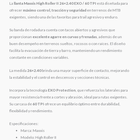
La
llanta Maxxis High Roller II 26×2.40 EXO / 60 TPI
está diseñada para
ofrecer
máximo control, tracción y seguridad
en terrenos de MTB
exigentes, siendo una de las favoritas para trail agresivo y enduro.
Su banda de rodadura cuenta con tacos abiertos y agresivos que
proporcionan
excelente agarre en curvas y frenadas
, además de un
buen desempeño en terrenos sueltos, rocosos o con raíces. El diseño
facilita la evacuación de tierra y barro, manteniendo un rendimiento
constante en condiciones variables.
La medida
26×2.40
brinda una mayor superficie de contacto, mejorando
la estabilidad y el control en descensos y secciones técnicas.
Incorpora la tecnología
EXO Protection
, que refuerza los laterales para
mayor resistencia frente a cortes y abrasión, ideal para rutas exigentes.
Su carcasa de
60 TPI
ofrece un equilibrio óptimo entre durabilidad,
flexibilidad y rendimiento.
Especificaciones:
Marca: Maxxis
Modelo: High Roller II