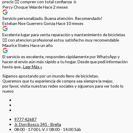
precio 👌🏻 compren con total confianza ☺️
Percy Choque Velarde
Hace 2 meses
Servicio personalizado. Buena atención. Recomendado!
Esteban Noe Guerrero Gonza
Hace 10 meses
Excelente lugar para venta reparación y mantenimiento de bicicletas
🚵‍♀️ con atencion profesional estoy satisfecho muy recomendable
Maurice Steins
Hace un año
El servicio es excelente, responden rápidamente por WhatsApp y
hacen el envío aún más rápido a tu hogar. Desde que pedí información
hasta que...
Leer Más »
Sigamos apostando por un mundo lleno de bicicletas.
Queremos que tu experiencia de compra sea siempre la mejor,
por favor, visita nuestras redes sociales y síguenos para ver todo lo
nuevo
9777 42687
Jr. Don Bosco 345 - Breña
08:00 - 17:00 L-V // 08:00 - 14:00 Sáb