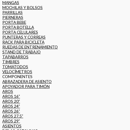
MANGAS
MOCHILAS Y BOLSOS
PARRILLAS
PIERNERAS
PORTA BEBE
PORTA BOTELLA
PORTA CELULARES
PUNTERAS Y CORREAS
RACK PARA BICICLETA
RUEDAS DE ENTRENAMIENTO
STAND DE TRABAJO
TAPABARROS
TIMBRES
TOMATODOS
VELOCÍMETROS
COMPONENTES
ABRAZADERA DE ASIENTO
APOYADOR PARA TIMÓN
AROS
AROS 16”
AROS 20”
AROS 24”
AROS 26”
AROS 27.5”
AROS 29”
ASIENTOS