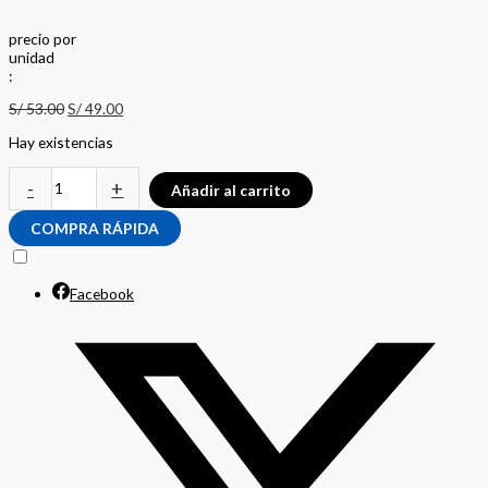
precio
por
u
n
i
d
a
d
:
S/
53.00
S/
49.00
Hay existencias
-
+
Añadir al carrito
COMPRA RÁPIDA
Facebook