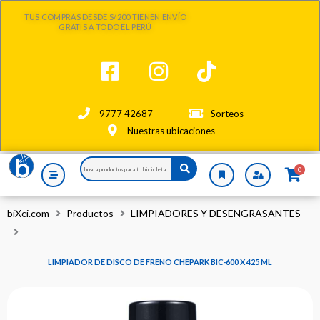
Ir
TUS COMPRAS DESDE S/200 TIENEN ENVÍO
al
GRATIS A TODO EL PERÚ
contenido
9777 42687
Sorteos
Nuestras ubicaciones
Search
0
...
biXci.com
Productos
LIMPIADORES Y DESENGRASANTES
LIMPIADOR DE DISCO DE FRENO CHEPARK BIC-600 X 425 ML