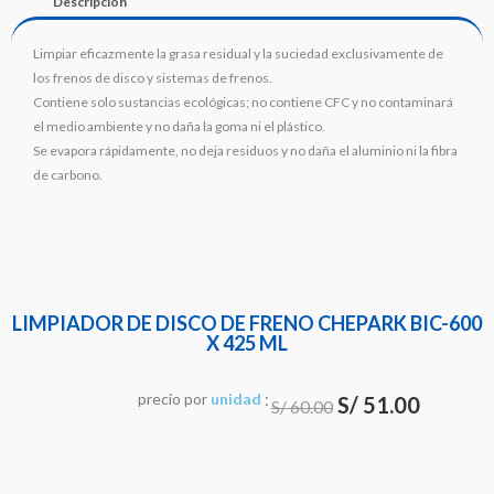
Descripción
Limpiar eficazmente la grasa residual y la suciedad exclusivamente de
los frenos de disco y sistemas de frenos.
Contiene solo sustancias ecológicas; no contiene CFC y no contaminará
el medio ambiente y no daña la goma ni el plástico.
Se evapora rápidamente, no deja residuos y no daña el aluminio ni la fibra
de carbono.
LIMPIADOR DE DISCO DE FRENO CHEPARK BIC-600
X 425 ML
:
El
El
precio
por
u
n
i
d
a
d
S/
51.00
S/
60.00
precio
precio
original
actual