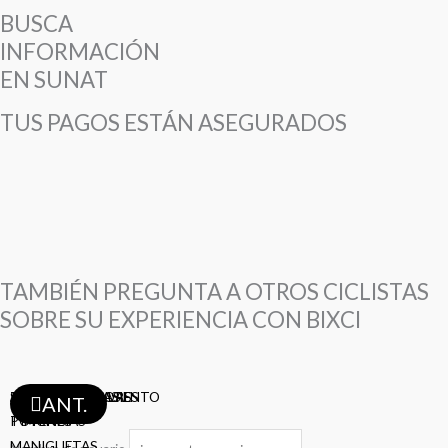
BUSCA
INFORMACIÓN
EN SUNAT
TUS PAGOS ESTÁN ASEGURADOS
TAMBIÉN PREGUNTA A OTROS CICLISTAS
SOBRE SU EXPERIENCIA CON BIXCI
ABRAZADERA ASIENTO
SHIFTERS
TAZAS
ASIENTOS
TIJAS
PEDALES
PIÑONES
MAZAS
BIELAS
DESVIADORES
FRENOS
RAYOS
LLANTAS
LLANTAS
LLANTAS
CAMARAS
CAMARAS
AROS
CADENAS
CADENAS
CABLES-FUNDAS
PORTA-BOTELLAS
DESCARRILADORES
ANT.
POTENCIAS
TIMONES
MANIGUETAS