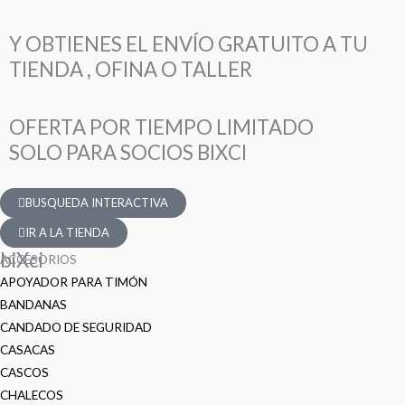
Y OBTIENES EL ENVÍO GRATUITO A TU
TIENDA , OFINA O TALLER
OFERTA POR TIEMPO LIMITADO
SOLO PARA SOCIOS BIXCI
BUSQUEDA INTERACTIVA
IR A LA TIENDA
biXci
ACCESORIOS
APOYADOR PARA TIMÓN
BANDANAS
CANDADO DE SEGURIDAD
CASACAS
CASCOS
CHALECOS