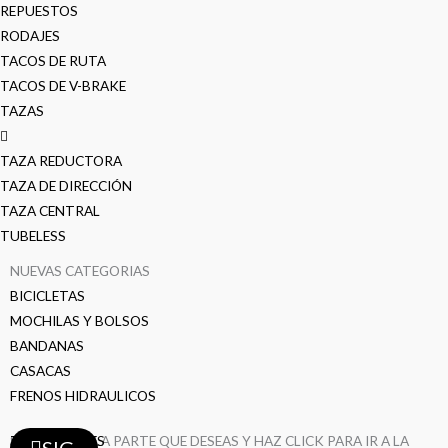
REPUESTOS
RODAJES
TACOS DE RUTA
TACOS DE V-BRAKE
TAZAS
TAZA REDUCTORA
TAZA DE DIRECCIÓN
TAZA CENTRAL
TUBELESS
NUEVAS CATEGORIAS
BICICLETAS
MOCHILAS Y BOLSOS
BANDANAS
CASACAS
FRENOS HIDRAULICOS
TAZAS
SELECCIONA LA PARTE QUE DESEAS Y HAZ CLICK PARA IR A LA
PEDALES
MAZAS
FRENOS
LLANTAS
LLANTAS
BIELAS
DESVIADORES
CAMARAS
CAMARAS
CAMARAS
AROS
AROS
RAYOS
RAYOS
RAYOS