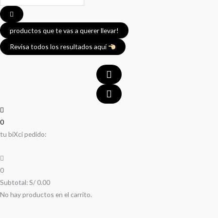
...
productos que te vas a querer llevar!
Revisa todos los resultados aquí
0
tu biXci pedido:
0
Subtotal:
S/
0.00
No hay productos en el carrito.