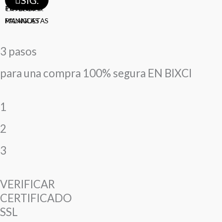
SIG.
TIMONES
POTENCIAS
CATEGORÍA
MANIGUETAS
PALANCAS
3 pasos
para una compra 100% segura EN BIXCI
1
2
3
VERIFICAR
CERTIFICADO
SSL