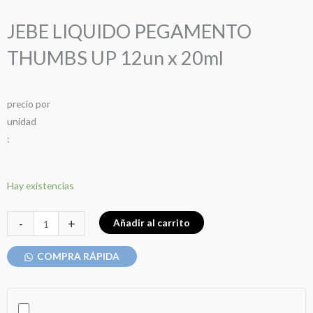
JEBE LIQUIDO PEGAMENTO
THUMBS UP 12un x 20ml
precio
por
u
n
i
d
a
d
:
JEBE
Hay existencias
LIQUIDO
PEGAMENTO
-
+
Añadir al carrito
THUMBS
UP
COMPRA RÁPIDA
12un
x
20ml