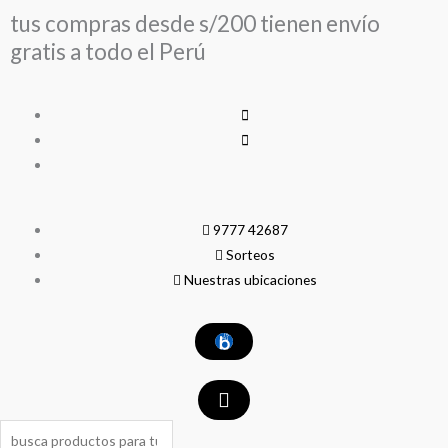
Ir
tus compras desde s/200 tienen envío
al
gratis a todo el Perú
contenido
9777 42687
Sorteos
Nuestras ubicaciones
Search