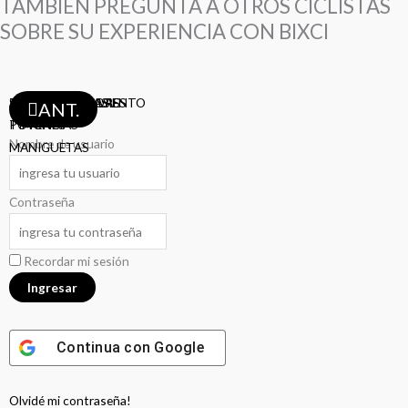
TAMBIÉN PREGUNTA A OTROS CICLISTAS
SOBRE SU EXPERIENCIA CON BIXCI
ABRAZADERA ASIENTO
SHIFTERS
TAZAS
ASIENTOS
TIJAS
PEDALES
PIÑONES
MAZAS
BIELAS
DESVIADORES
FRENOS
RAYOS
LLANTAS
LLANTAS
LLANTAS
CAMARAS
CAMARAS
AROS
CADENAS
CADENAS
CABLES-FUNDAS
PORTA-BOTELLAS
DESCARRILADORES
ANT.
POTENCIAS
TIMONES
Nombre de usuario
MANIGUETAS
Contraseña
Recordar mi sesión
Continua con
Google
Olvidé mi contraseña!