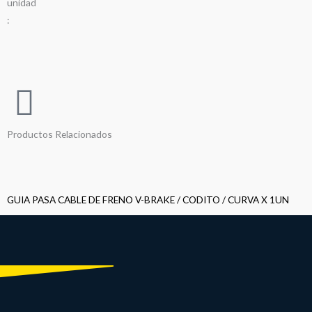
u
n
i
d
a
d
:
Productos Relacionados
GUIA PASA CABLE DE FRENO V-BRAKE / CODITO / CURVA X 1UN