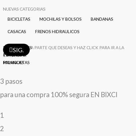
NUEVAS CATEGORIAS
BICICLETAS
MOCHILAS Y BOLSOS
BANDANAS
CASACAS
FRENOS HIDRAULICOS
TAZAS
SELECCIONA LA PARTE QUE DESEAS Y HAZ CLICK PARA IR A LA
PEDALES
MAZAS
FRENOS
LLANTAS
LLANTAS
BIELAS
DESVIADORES
CAMARAS
CAMARAS
CAMARAS
AROS
AROS
RAYOS
RAYOS
RAYOS
SIG.
TIMONES
POTENCIAS
CATEGORÍA
MANIGUETAS
PALANCAS
3 pasos
para una compra 100% segura EN BIXCI
1
2