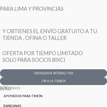
PARA LIMA Y PROVINCIAS
Y OBTIENES EL ENVÍO GRATUITO A TU
TIENDA , OFINA O TALLER
OFERTA POR TIEMPO LIMITADO
SOLO PARA SOCIOS BIXCI
BUSQUEDA INTERACTIVA
IR A LA TIENDA
biXci
ACCESORIOS
APOYADOR PARA TIMÓN
BANDANAS