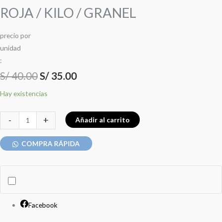
ROJA / KILO / GRANEL
precio
por
u
n
i
d
a
d
:
S/
40.00
S/
35.00
Hay existencias
-
+
Añadir al carrito
COMPRA RÁPIDA
Facebook