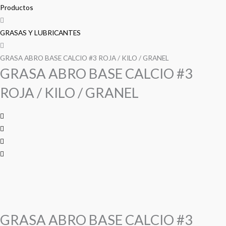
precio
precio
precio
precio
BASE
Productos
CALCIO
original
original
actual
actual
#3
GRASAS Y LUBRICANTES
era:
era:
es:
es:
ROJA
/
GRASA ABRO BASE CALCIO #3 ROJA / KILO / GRANEL
S/ 40.00.
S/ 40.00.
S/ 35.00.
S/ 35.00.
GRASA ABRO BASE CALCIO #3
KILO
/
ROJA / KILO / GRANEL
GRANEL
cantidad
GRASA ABRO BASE CALCIO #3