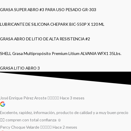
GRASA SUPER ABRO #3 PARA USO PESADO GR-303
LUBRICANTE DE SILICONA CHEPARK BIC-550P X 120 ML
GRASA ABRO DE LITIO DE ALTA RESISTENCIA #2
SHELL Grasa Multipropósito Premium Litium ALVANIA WFX1 35Lbs.
GRASA LITIO ABRO 3
José Enrique Pérez Aroste
Hace 3 meses
Excelente, rapidez, información, producto de calidad y a muy buen precio
👌🏻 compren con total confianza ☺️
Percy Choque Velarde
Hace 2 meses