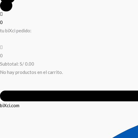
0
tu biXci pedido:
0
Subtotal:
S/
0.00
No hay productos en el carrito.
biXci.com