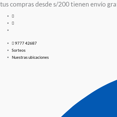
tus compras desde s/200 tienen envío grat
Ir
al
contenido
9777 42687
Sorteos
Nuestras ubicaciones