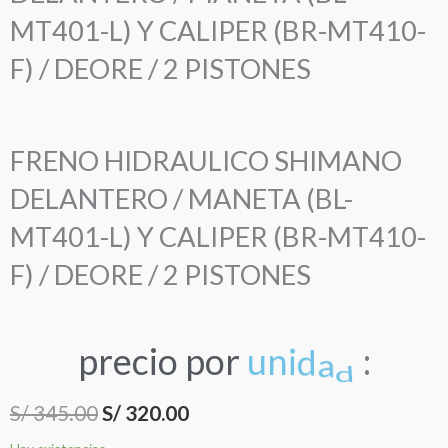
MT401-L) Y CALIPER (BR-MT410-
F) / DEORE / 2 PISTONES
FRENO HIDRAULICO SHIMANO
DELANTERO / MANETA (BL-
MT401-L) Y CALIPER (BR-MT410-
F) / DEORE / 2 PISTONES
precio
por
u
n
i
d
a
d
:
El
El
S/
345.00
S/
320.00
FRENO