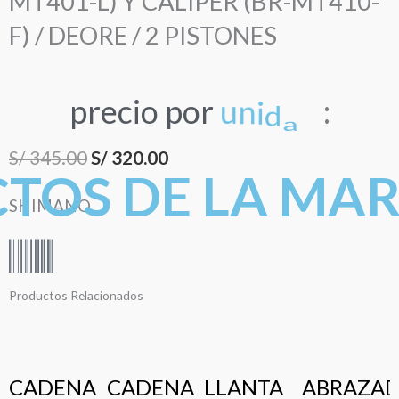
MT401-L) Y CALIPER (BR-MT410-
PISTONES
cantidad
F) / DEORE / 2 PISTONES
precio
por
u
n
i
d
a
d
:
El
El
S/
345.00
S/
320.00
TOS DE LA MA
precio
precio
SHIMANO
original
actual
era:
es:
S/ 345.00.
S/ 320.00.
Productos Relacionados
CADENA
CADENA
LLANTA
ABRAZAD