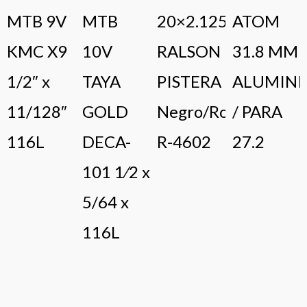
MTB 9V
MTB
20×2.125
ATOM
KMC X9
10V
RALSON
31.8 MM
1/2″ x
TAYA
PISTERA
ALUMINI
11/128″
GOLD
Negro/Rojo
/ PARA
116L
DECA-
R-4602
27.2
101 1⁄2 x
5/64 x
116L