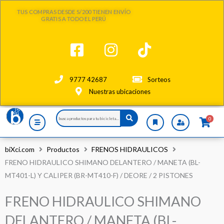
Ir
TUS COMPRAS DESDE S/200 TIENEN ENVÍO
al
GRATIS A TODO EL PERÚ
contenido
9777 42687
Sorteos
Nuestras ubicaciones
Search
0
...
biXci.com
Productos
FRENOS HIDRAULICOS
FRENO HIDRAULICO SHIMANO DELANTERO / MANETA (BL-
MT401-L) Y CALIPER (BR-MT410-F) / DEORE / 2 PISTONES
FRENO HIDRAULICO SHIMANO
DELANTERO / MANETA (BL-