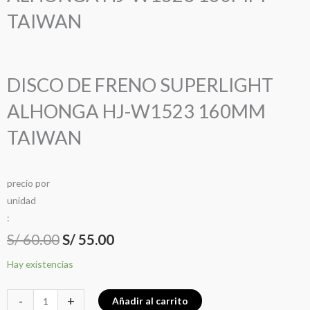
TAIWAN
DISCO DE FRENO SUPERLIGHT
ALHONGA HJ-W1523 160MM
TAIWAN
precio
por
u
n
i
d
a
d
:
El
El
S/
60.00
S/
55.00
precio
precio
DISCO
Hay existencias
DE
original
actual
FRENO
-
+
Añadir al carrito