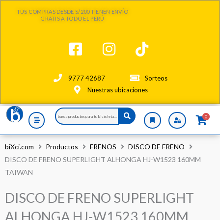
Ir
TUS COMPRAS DESDE S/200 TIENEN ENVÍO
al
GRATIS A TODO EL PERÚ
contenido
9777 42687
Sorteos
Nuestras ubicaciones
Search
0
...
biXci.com
Productos
FRENOS
DISCO DE FRENO
DISCO DE FRENO SUPERLIGHT ALHONGA HJ-W1523 160MM
TAIWAN
DISCO DE FRENO SUPERLIGHT
ALHONGA HJ-W1523 160MM