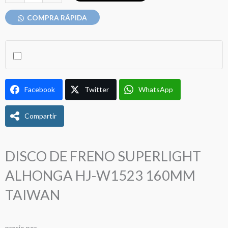
era:
es:
SUPERLIGHT
ALHONGA
COMPRA RÁPIDA
S/ 60.00.
S/ 55.00.
HJ-
W1523
160MM
TAIWAN
cantidad
Facebook
Twitter
WhatsApp
Compartir
DISCO DE FRENO SUPERLIGHT
ALHONGA HJ-W1523 160MM
TAIWAN
precio
por