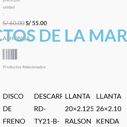
u
n
i
d
a
d
:
El
El
S/
60.00
S/
55.00
TOS DE LA MA
precio
precio
ALHONGA
original
actual
era:
es:
S/ 60.00.
S/ 55.00.
Productos Relacionados
DISCO
DESCARRILADOR
LLANTA
LLANTA
DE
RD-
20×2.125
26×2.10
FRENO
TY21-B-
RALSON
KENDA