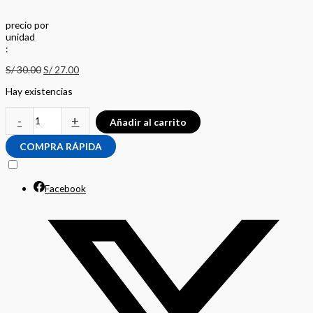
precio
por
u
n
i
d
a
d
:
S/
30.00
S/
27.00
Hay existencias
-
+
Añadir al carrito
COMPRA RÁPIDA
Facebook