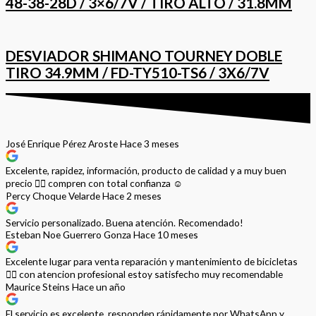
48-38-28D / 3×6/7V / TIRO ALTO / 31.8MM
DESVIADOR SHIMANO TOURNEY DOBLE
TIRO 34.9MM / FD-TY510-TS6 / 3X6/7V
José Enrique Pérez Aroste
Hace 3 meses
Excelente, rapidez, información, producto de calidad y a muy buen
precio 👌🏻 compren con total confianza ☺️
Percy Choque Velarde
Hace 2 meses
Servicio personalizado. Buena atención. Recomendado!
Esteban Noe Guerrero Gonza
Hace 10 meses
Excelente lugar para venta reparación y mantenimiento de bicicletas
🚵‍♀️ con atencion profesional estoy satisfecho muy recomendable
Maurice Steins
Hace un año
El servicio es excelente, responden rápidamente por WhatsApp y