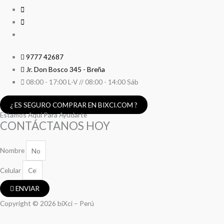
9777 42687
Jr. Don Bosco 345 - Breña
08:00 - 17:00 L-V // 08:00 - 14:00 Sáb
¿ ES SEGURO COMPRAR EN BIXCI.COM ?
Estamos Aquí Para Ayudarte
CONTÁCTANOS HOY
Nombre
Celular
ENVIAR
Copyright © 2026 biXci – Perú