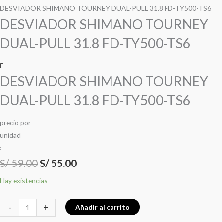
precio
precio
precio
precio
TOURNEY
DESVIADOR SHIMANO TOURNEY DUAL-PULL 31.8 FD-TY500-TS6
DUAL-
DESVIADOR SHIMANO TOURNEY
original
original
actual
actual
PULL
DUAL-PULL 31.8 FD-TY500-TS6
era:
era:
es:
es:
31.8
FD-
S/ 59.00.
S/ 59.00.
S/ 55.00.
S/ 55.00.
TY500-
DESVIADOR SHIMANO TOURNEY
TS6
cantidad
DUAL-PULL 31.8 FD-TY500-TS6
precio
por
u
n
i
d
a
d
:
S/
59.00
S/
55.00
Hay existencias
-
+
Añadir al carrito