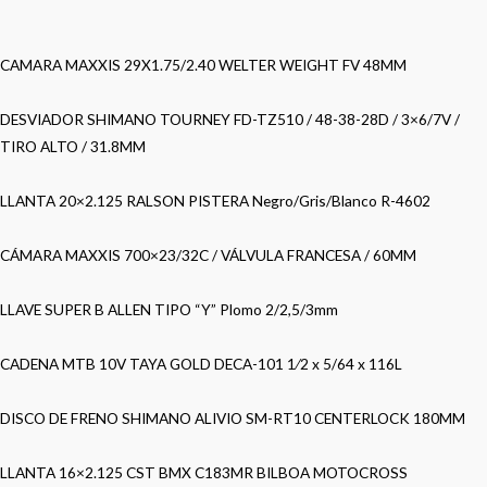
CAMARA MAXXIS 29X1.75/2.40 WELTER WEIGHT FV 48MM
DESVIADOR SHIMANO TOURNEY FD-TZ510 / 48-38-28D / 3×6/7V /
TIRO ALTO / 31.8MM
LLANTA 20×2.125 RALSON PISTERA Negro/Gris/Blanco R-4602
CÁMARA MAXXIS 700×23/32C / VÁLVULA FRANCESA / 60MM
LLAVE SUPER B ALLEN TIPO “Y” Plomo 2/2,5/3mm
CADENA MTB 10V TAYA GOLD DECA-101 1⁄2 x 5/64 x 116L
DISCO DE FRENO SHIMANO ALIVIO SM-RT10 CENTERLOCK 180MM
LLANTA 16×2.125 CST BMX C183MR BILBOA MOTOCROSS