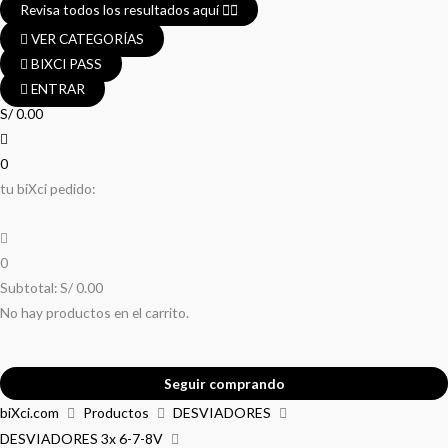
Revisa todos los resultados aquí 👈🏼
VER CATEGORÍAS
BIXCI PASS
ENTRAR
S/
0.00
0
tu biXci pedido:
0
Subtotal:
S/
0.00
No hay productos en el carrito.
Seguir comprando
DESVIADOR
biXci.com
Productos
DESVIADORES
El
El
El
El
SHIMANO
DESVIADORES 3x 6-7-8V