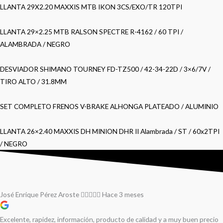
LLANTA 29X2.20 MAXXIS MTB IKON 3CS/EXO/TR 120TPI
LLANTA 29×2.25 MTB RALSON SPECTRE R-4162 / 60 TPI /
ALAMBRADA / NEGRO
DESVIADOR SHIMANO TOURNEY FD-TZ500 / 42-34-22D / 3×6/7V /
TIRO ALTO / 31.8MM
SET COMPLETO FRENOS V-BRAKE ALHONGA PLATEADO / ALUMINIO
LLANTA 26×2.40 MAXXIS DH MINION DHR II Alambrada / ST / 60x2TPI
/ NEGRO
José Enrique Pérez Aroste
Hace 3 meses
Excelente, rapidez, información, producto de calidad y a muy buen precio