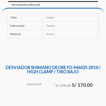
Información adicional
Color
Negro
Fabricación
Taiwan
Material
Acero
DESVIADOR SHIMANO DEORE FD-M6025 2X10 /
HIGH CLAMP / TIRO BAJO
:
El
El
precio
por
u
n
S/
170.00
i
S/
178.00
d
precio
precio
original
actual
era:
es: