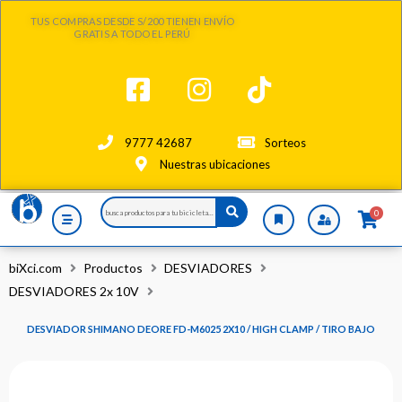
Ir
TUS COMPRAS DESDE S/200 TIENEN ENVÍO
al
GRATIS A TODO EL PERÚ
contenido
9777 42687
Sorteos
Nuestras ubicaciones
Search
0
...
biXci.com
Productos
DESVIADORES
DESVIADORES 2x 10V
DESVIADOR SHIMANO DEORE FD-M6025 2X10 / HIGH CLAMP / TIRO BAJO