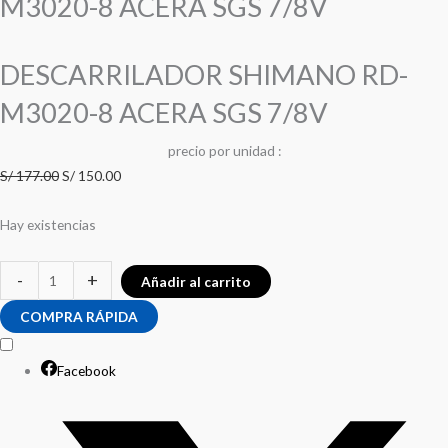
M3020-8 ACERA SGS 7/8V
DESCARRILADOR SHIMANO RD-
M3020-8 ACERA SGS 7/8V
precio
por
u
n
i
d
a
d
:
S/
177.00
S/
150.00
Hay existencias
-
+
Añadir al carrito
COMPRA RÁPIDA
Facebook