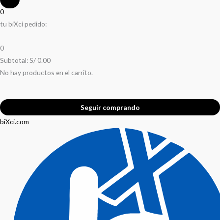
0
tu biXci pedido:
0
Subtotal:
S/
0.00
No hay productos en el carrito.
Seguir comprando
biXci.com