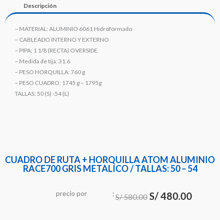
Descripción
– MATERIAL: ALUMINIO 6061 Hidroformado
– CABLEADO INTERNO Y EXTERNO
– PIPA: 1 1/8 (RECTA) OVERSIDE
– Medida de tija: 31.6
– PESO HORQUILLA: 760 g
– PESO CUADRO: 1745 g – 1795g
TALLAS: 50 (S) -54 (L)
CUADRO DE RUTA + HORQUILLA ATOM ALUMINIO
RACE700 GRIS METALICO / TALLAS: 50 – 54
:
El
El
precio
por
u
n
i
d
S/
480.00
a
d
S/
580.00
precio
precio