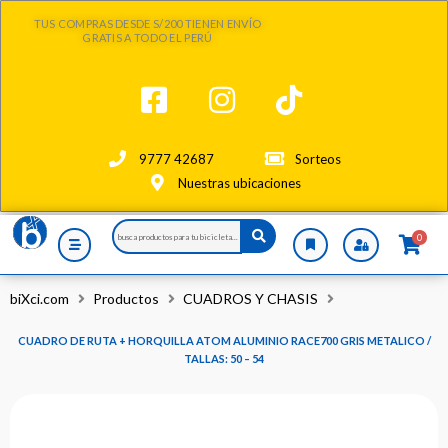
Ir
TUS COMPRAS DESDE S/200 TIENEN ENVÍO
al
GRATIS A TODO EL PERÚ
contenido
9777 42687
Sorteos
Nuestras ubicaciones
Search
0
...
biXci.com
Productos
CUADROS Y CHASIS
CUADRO DE RUTA + HORQUILLA ATOM ALUMINIO RACE700 GRIS METALICO /
TALLAS: 50 – 54