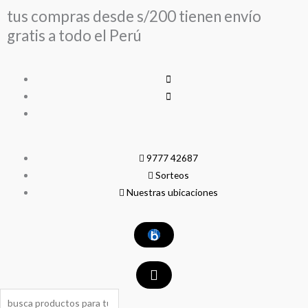
Ir
tus compras desde s/200 tienen envío
al
gratis a todo el Perú
contenido
9777 42687
Sorteos
Nuestras ubicaciones
Search