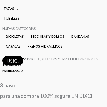
TAZAS
TUBELESS
NUEVAS CATEGORIAS
BICICLETAS
MOCHILAS Y BOLSOS
BANDANAS
CASACAS
FRENOS HIDRAULICOS
TAZAS
SELECCIONA LA PARTE QUE DESEAS Y HAZ CLICK PARA IR A LA
PEDALES
MAZAS
FRENOS
LLANTAS
LLANTAS
BIELAS
DESVIADORES
CAMARAS
CAMARAS
CAMARAS
AROS
AROS
RAYOS
RAYOS
RAYOS
SIG.
TIMONES
POTENCIAS
CATEGORÍA
MANIGUETAS
PALANCAS
3 pasos
para una compra 100% segura EN BIXCI