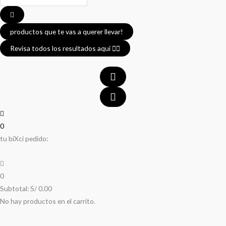
...
productos que te vas a querer llevar!
Revisa todos los resultados aquí 👈🏼
0
tu biXci pedido:
0
Subtotal:
S/
0.00
No hay productos en el carrito.