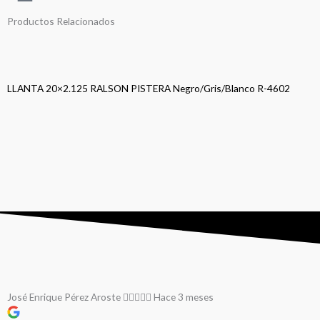
Productos Relacionados
LLANTA 20×2.125 RALSON PISTERA Negro/Gris/Blanco R-4602
C
José Enrique Pérez Aroste
Hace 3 meses