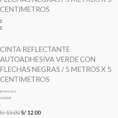
CENTIMETROS
CENTIMETROS
cantidad
CINTA REFLECTANTE
AUTOADHESIVA VERDE CON
FLECHAS NEGRAS / 5 METROS X 5
CENTIMETROS
precio
por
u
n
i
d
a
d
:
S/
15.00
S/
12.00