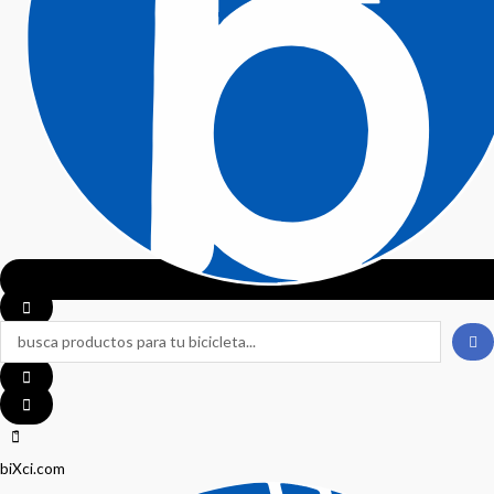
Search
...
0
biXci.com