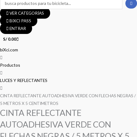
Search
...
VER CATEGORÍAS
BIXCI PASS
ENTRAR
S/
0.00
0
CINTA
biXci.com
El
El
El
El
REFLECTANTE
precio
precio
precio
precio
AUTOADHESIVA
Productos
VERDE
original
original
actual
actual
CON
LUCES Y REFLECTANTES
era:
era:
es:
es:
FLECHAS
NEGRAS
CINTA REFLECTANTE AUTOADHESIVA VERDE CON FLECHAS NEGRAS /
S/ 15.00.
S/ 15.00.
S/ 12.00.
S/ 12.00.
/
5 METROS X 5 CENTIMETROS
CINTA REFLECTANTE
5
METROS
AUTOADHESIVA VERDE CON
X
5
FLECHAS NEGRAS / 5 METROS X 5