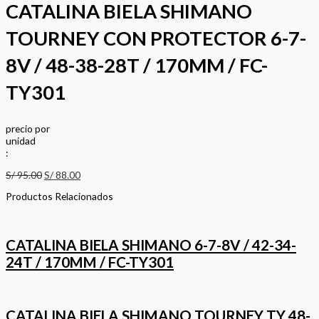
CATALINA BIELA SHIMANO
TOURNEY CON PROTECTOR 6-7-
8V / 48-38-28T / 170MM / FC-
TY301
precio
por
u
n
i
d
a
d
:
S/
95.00
S/
88.00
Productos Relacionados
CATALINA BIELA SHIMANO 6-7-8V / 42-34-
24T / 170MM / FC-TY301
CATALINA BIELA SHIMANO TOURNEY TY 48-