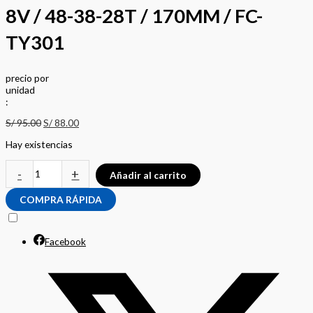
8V / 48-38-28T / 170MM / FC-
TY301
precio
por
u
n
i
d
a
d
:
S/
95.00
S/
88.00
Hay existencias
-
+
Añadir al carrito
COMPRA RÁPIDA
Facebook