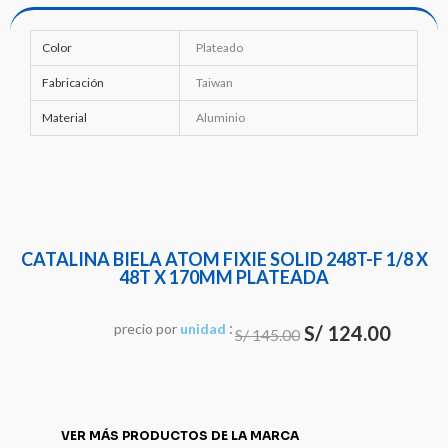
Color
Plateado
Fabricación
Taiwan
Material
Aluminio
CATALINA BIELA ATOM FIXIE SOLID 248T-F 1/8 X
48T X 170MM PLATEADA
:
El
El
precio
por
u
n
i
d
a
d
S/
124.00
S/
145.00
precio
precio
original
actual
era:
es:
VER MÁS PRODUCTOS DE LA MARCA
S/ 145.00.
S/ 124.0