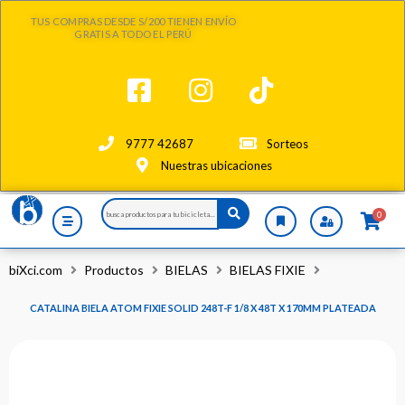
Ir
TUS COMPRAS DESDE S/200 TIENEN ENVÍO
al
GRATIS A TODO EL PERÚ
contenido
9777 42687
Sorteos
Nuestras ubicaciones
Search
0
...
biXci.com
Productos
BIELAS
BIELAS FIXIE
CATALINA BIELA ATOM FIXIE SOLID 248T-F 1/8 X 48T X 170MM PLATEADA