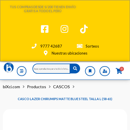
Ir
TUS COMPRAS DESDE S/200 TIENEN ENVÍO
al
GRATIS A TODO EL PERÚ
contenido
9777 42687
Sorteos
Nuestras ubicaciones
Search
0
...
biXci.com
Productos
CASCOS
CASCO LAZER CHIRUMIPS MATTE BLUE STEEL TALLA L (58-61)