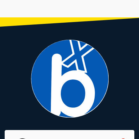
CÁMARA CST 26X1.90/2.125
LLANTA 20×2.125 CST BMX
LLANTA 20×2.125 RALSON
DISCO DE FRENO SHIMAN
SV
C183MR BILBOA MOTOCROSS
PISTERA Negro/Gris/Blanco R-
SM-RT56 6 PERNOS 160M
4602
RESINA