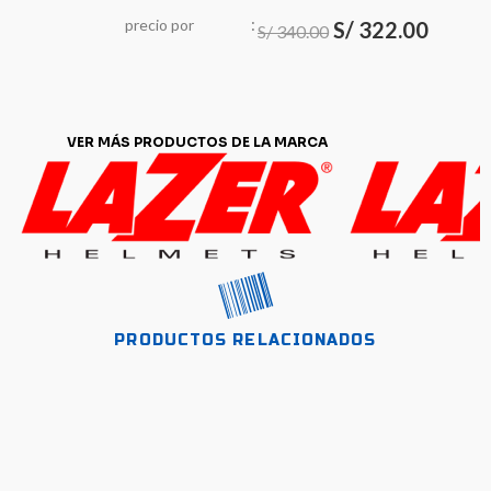
:
El
El
precio
por
u
n
i
d
a
S/
322.00
d
S/
340.00
precio
precio
original
actual
era:
es:
VER MÁS PRODUCTOS DE LA MARCA
S/ 340.00.
S/ 322.0
PRODUCTOS RELACIONADOS