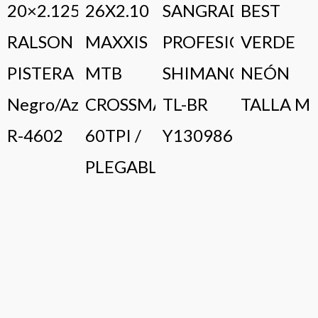
20×2.125
26X2.10
SANGRADO
BEST
RALSON
MAXXIS
PROFESIONAL
VERDE
PISTERA
MTB
SHIMANO
NEÓN
Negro/Azul
CROSSMARK
TL-BR
TALLA M
R-4602
60TPI /
Y13098630
PLEGABLE