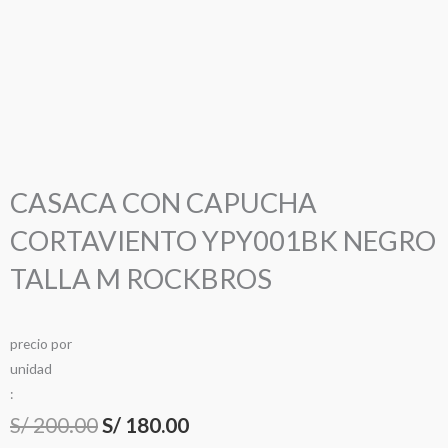
CASACA CON CAPUCHA
CORTAVIENTO YPY001BK NEGRO
TALLA M ROCKBROS
precio
por
u
n
i
d
a
d
:
El
El
S/
200.00
S/
180.00