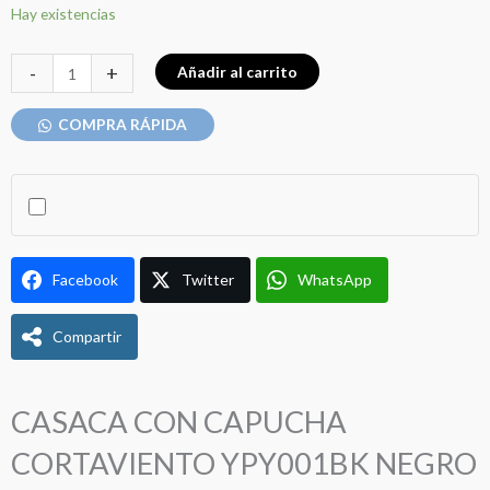
precio
precio
CASACA
Hay existencias
CON
original
actual
CAPUCHA
-
+
Añadir al carrito
era:
es:
CORTAVIENTO
YPY001BK
COMPRA RÁPIDA
S/ 200.00.
S/ 180.00.
NEGRO
TALLA
M
ROCKBROS
cantidad
Facebook
Twitter
WhatsApp
Compartir
CASACA CON CAPUCHA
CORTAVIENTO YPY001BK NEGRO