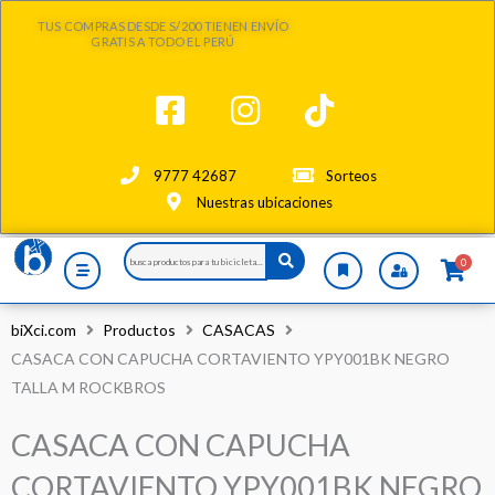
Ir
TUS COMPRAS DESDE S/200 TIENEN ENVÍO
al
GRATIS A TODO EL PERÚ
contenido
9777 42687
Sorteos
Nuestras ubicaciones
Search
0
...
biXci.com
Productos
CASACAS
CASACA CON CAPUCHA CORTAVIENTO YPY001BK NEGRO
TALLA M ROCKBROS
CASACA CON CAPUCHA
CORTAVIENTO YPY001BK NEGRO