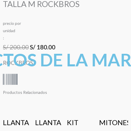
TALLA M ROCKBROS
precio
por
u
n
i
d
a
d
:
El
El
S/
200.00
S/
180.00
TOS DE LA MA
precio
precio
ROCKBROS
original
actual
era:
es:
S/ 200.00.
S/ 180.00.
Productos Relacionados
LLANTA
LLANTA
KIT
MITONES