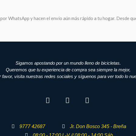
 por WhatsApp y hacen el envío aún más rápido a tu hogar. Desde que
Sigamos apostando por un mundo lleno de bicicletas.
Queremos que tu experiencia de compra sea siempre la mejor,
r favor, visita nuestras redes sociales y síguenos para ver todo lo nu
9777 42687
Jr. Don Bosco 345 - Breña
08:00 - 17:00 L-V // 08:00 - 14:00 Sáb