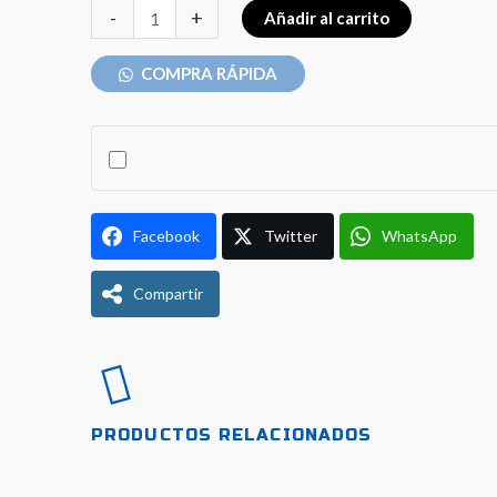
SEGURIDAD
-
+
Añadir al carrito
U-
LOCK
COMPRA RÁPIDA
QUICKBAU
QB-
104
180X320MM
cantidad
Facebook
Twitter
WhatsApp
Compartir
PRODUCTOS RELACIONADOS