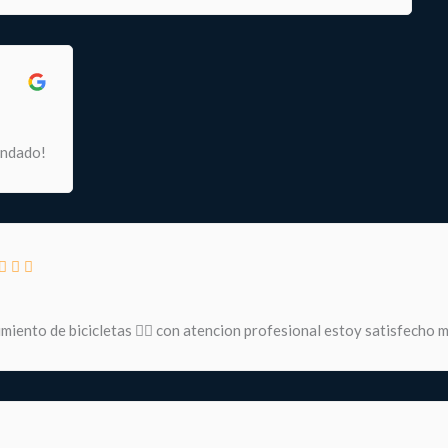
endado!
miento de bicicletas 🚵‍♀️ con atencion profesional estoy satisfecho