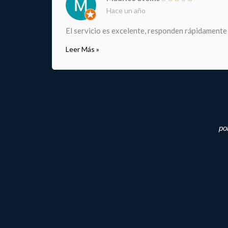
Hace un año
El servicio es excelente, responden rápidamente
Leer Más »
po