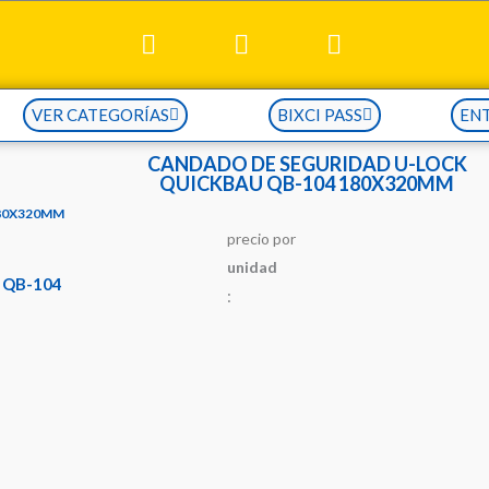
VER CATEGORÍAS
BIXCI PASS
EN
CANDADO DE SEGURIDAD U-LOCK
QUICKBAU QB-104 180X320MM
80X320MM
precio
por
u
n
i
d
a
d
 QB-104
: