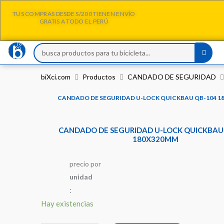
Ir
TUS COMPRAS DESDE S/200 TIENEN ENVÍO
al
GRATIS A TODO EL PERÚ
contenido
Search
...
biXci.com
Productos
CANDADO DE SEGURIDAD
CANDADO DE SEGURIDAD U-LOCK QUICKBAU QB-104 1
CANDADO DE SEGURIDAD U-LOCK QUICKBAU
180X320MM
precio
por
u
n
i
d
a
d
:
CANDADO
Hay existencias
DE