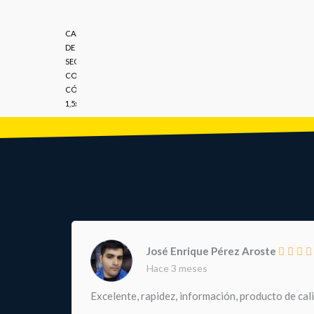
CADENA
DE
SEGURIDAD
CON
CÓDIGO
1,5x120CM
José Enrique Pérez Aroste
Hace 3 meses
Excelente, rapidez, información, producto de cal