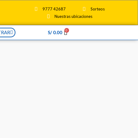
9777 42687
Sorteos
Nuestras ubicaciones
0
TRAR
S/
0.00