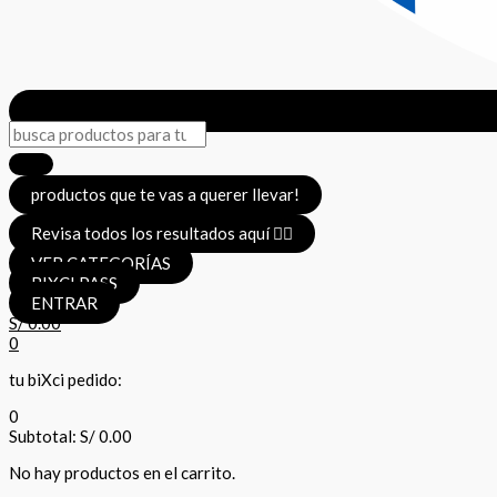
productos que te vas a querer llevar!
Revisa todos los resultados aquí 👈🏼
VER CATEGORÍAS
BIXCI PASS
ENTRAR
S/
0.00
0
tu biXci pedido:
0
Subtotal:
S/
0.00
No hay productos en el carrito.