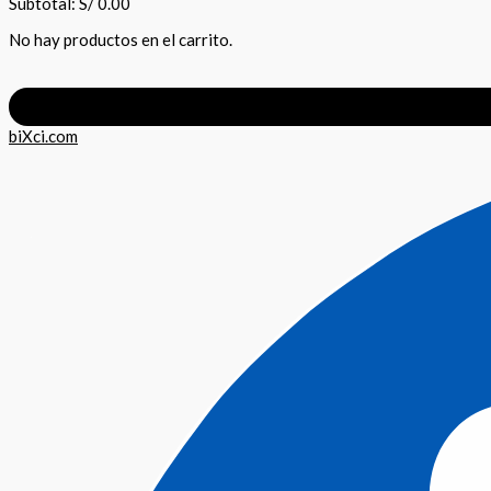
Subtotal:
S/
0.00
No hay productos en el carrito.
biXci.com