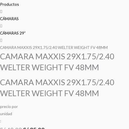
precio
precio
precio
precio
29X1.75/2.40
Productos
WELTER
original
original
actual
actual
WEIGHT
CÁMARAS
era:
era:
es:
es:
FV
48MM
CÁMARAS 29”
S/ 40.00.
S/ 40.00.
S/ 35.00.
S/ 35.00.
cantidad
CAMARA MAXXIS 29X1.75/2.40 WELTER WEIGHT FV 48MM
CAMARA MAXXIS 29X1.75/2.40
WELTER WEIGHT FV 48MM
CAMARA MAXXIS 29X1.75/2.40
WELTER WEIGHT FV 48MM
precio
por
u
n
i
d
a
d
: