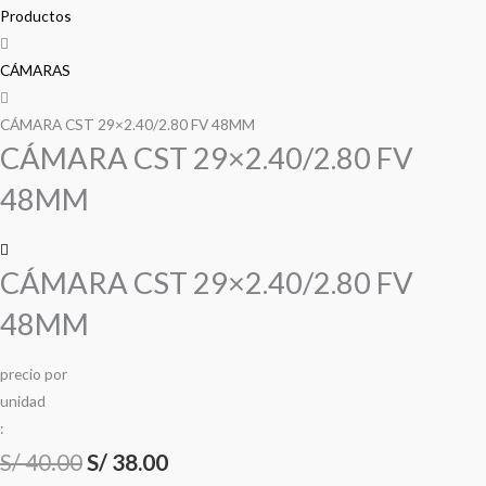
precio
precio
precio
precio
29x2.40/2.80
Productos
FV
original
original
actual
actual
48MM
CÁMARAS
era:
era:
es:
es:
cantidad
CÁMARA CST 29×2.40/2.80 FV 48MM
S/ 40.00.
S/ 40.00.
S/ 38.00.
S/ 38.00.
CÁMARA CST 29×2.40/2.80 FV
48MM
CÁMARA CST 29×2.40/2.80 FV
48MM
precio
por
u
n
i
d
a
d
:
S/
40.00
S/
38.00