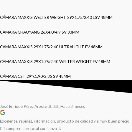
CÁMARA MAXXIS WELTER WEIGHT 29X1.75/2.40 LSV 48MM
CÁMARA CHAOYANG 26X4.0/4.9 SV 33MM
CAMARA MAXXIS 29X1.75/2.40 ULTRALIGHT FV 48MM
CAMARA MAXXIS 29X1.75/2.40 WELTER WEIGHT FV 48MM
CÁMARA CST 29″x1.90/2.35 SV 48MM
José Enrique Pérez Aroste
Hace 3 meses
Excelente, rapidez, información, producto de calidad y a muy buen precio
👌🏻 compren con total confianza ☺️