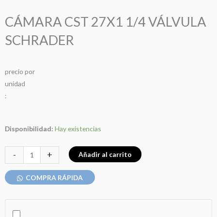
CÁMARA CST 27X1 1/4 VÁLVULA
SCHRADER
precio
por
u
n
i
d
a
d
:
CÁMARA
Disponibilidad:
Hay existencias
CST
27X1
-
+
Añadir al carrito
1/4
VÁLVULA
COMPRA RÁPIDA
SCHRADER
cantidad