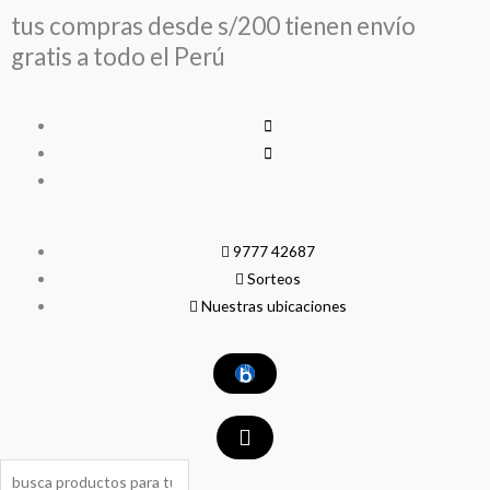
Ir
tus compras desde s/200 tienen envío
al
gratis a todo el Perú
contenido
9777 42687
Sorteos
Nuestras ubicaciones
Search