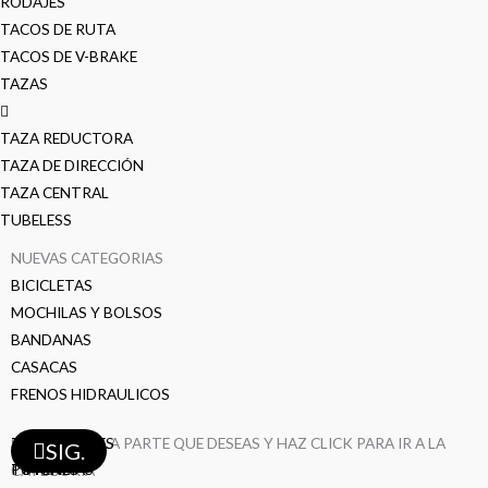
RODAJES
TACOS DE RUTA
TACOS DE V-BRAKE
TAZAS
TAZA REDUCTORA
TAZA DE DIRECCIÓN
TAZA CENTRAL
TUBELESS
NUEVAS CATEGORIAS
BICICLETAS
MOCHILAS Y BOLSOS
BANDANAS
CASACAS
FRENOS HIDRAULICOS
TAZAS
SELECCIONA LA PARTE QUE DESEAS Y HAZ CLICK PARA IR A LA
PEDALES
MAZAS
FRENOS
LLANTAS
LLANTAS
BIELAS
DESVIADORES
CAMARAS
CAMARAS
CAMARAS
AROS
AROS
RAYOS
RAYOS
RAYOS
SIG.
TIMONES
POTENCIAS
CATEGORÍA