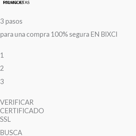
MANIGUETAS
PALANCAS
3 pasos
para una compra 100% segura EN BIXCI
1
2
3
VERIFICAR
CERTIFICADO
SSL
BUSCA