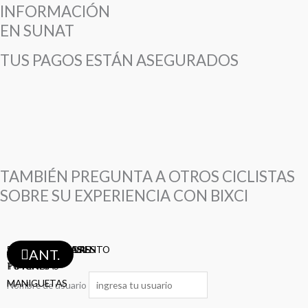
INFORMACIÓN
EN SUNAT
TUS PAGOS ESTÁN ASEGURADOS
TAMBIÉN PREGUNTA A OTROS CICLISTAS
SOBRE SU EXPERIENCIA CON BIXCI
ABRAZADERA ASIENTO
SHIFTERS
TAZAS
ASIENTOS
TIJAS
PEDALES
PIÑONES
MAZAS
BIELAS
DESVIADORES
FRENOS
RAYOS
LLANTAS
LLANTAS
LLANTAS
CAMARAS
CAMARAS
AROS
CADENAS
CADENAS
CABLES-FUNDAS
PORTA-BOTELLAS
DESCARRILADORES
ANT.
POTENCIAS
TIMONES
MANIGUETAS
Nombre de usuario