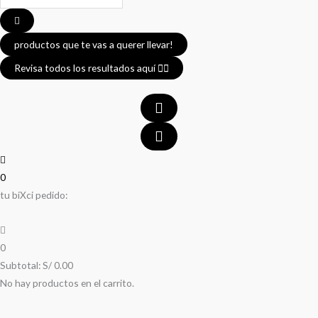
...
productos que te vas a querer llevar!
Revisa todos los resultados aquí 👈🏼
0
tu biXci pedido:
0
Subtotal:
S/
0.00
No hay productos en el carrito.