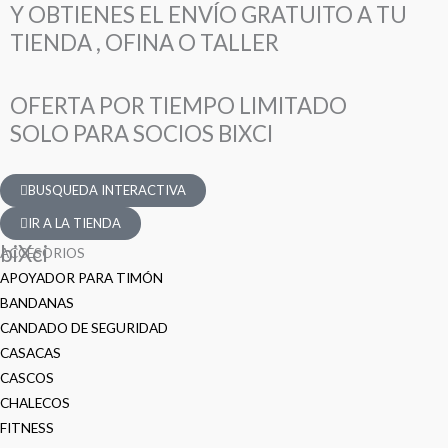
Y OBTIENES EL ENVÍO GRATUITO A TU
TIENDA , OFINA O TALLER
OFERTA POR TIEMPO LIMITADO
SOLO PARA SOCIOS BIXCI
BUSQUEDA INTERACTIVA
IR A LA TIENDA
biXci
ACCESORIOS
APOYADOR PARA TIMÓN
BANDANAS
CANDADO DE SEGURIDAD
CASACAS
CASCOS
CHALECOS
FITNESS