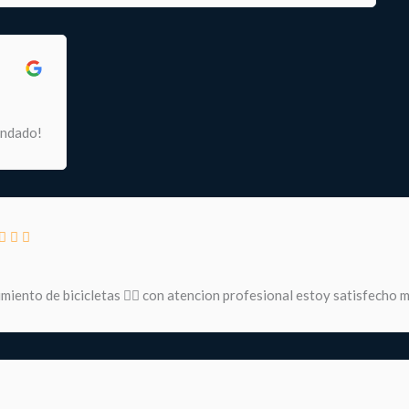
endado!
miento de bicicletas 🚵‍♀️ con atencion profesional estoy satisfecho