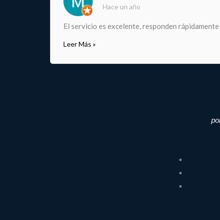
Hace un año
El servicio es excelente, responden rápidamente
Leer Más »
po