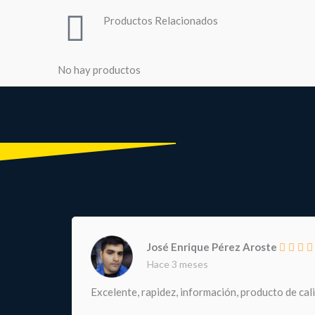
Productos Relacionados
No hay productos
José Enrique Pérez Aroste
Hace 3 meses
Excelente, rapidez, información, producto de cal