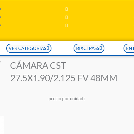
VER CATEGORÍAS
BIXCI PASS
EN
CÁMARA CST
”
27.5X1.90/2.125 FV 48MM
precio
por
u
n
i
d
a
d
: