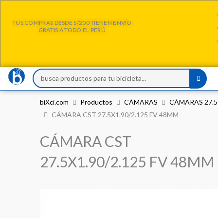
Ir
al
TUS COMPRAS DESDE S/200 TIENEN ENVÍO
GRATIS A TODO EL PERÚ
contenido
Search
...
biXci.com
Productos
CÁMARAS
CÁMARAS 27.5
CÁMARA CST 27.5X1.90/2.125 FV 48MM
CÁMARA CST
27.5X1.90/2.125 FV 48MM