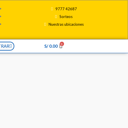
9777 42687
Sorteos
Nuestras ubicaciones
0
TRAR
S/
0.00