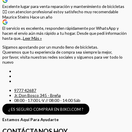
Excelente lugar para venta reparación y mantenimiento de bicicletas
🚵‍♀️ con atencion profesional estoy satisfecho muy recomendable
Maurice Steins
Hace un año
El servicio es excelente, responden rápidamente por WhatsApp y
hacen el envío aún más rápido a tu hogar. Desde que pedí información
hasta que...
Leer Más »
Sigamos apostando por un mundo lleno de bicicletas.
Queremos que tu experiencia de compra sea siempre la mejor,
por favor, visita nuestras redes sociales y síguenos para ver todo lo
nuevo
9777 42687
Jr. Don Bosco 345 - Breña
08:00 - 17:00 L-V // 08:00 - 14:00 Sáb
¿ ES SEGURO COMPRAR EN BIXCI.COM ?
Estamos Aquí Para Ayudarte
CONTÁCTANOS HOY