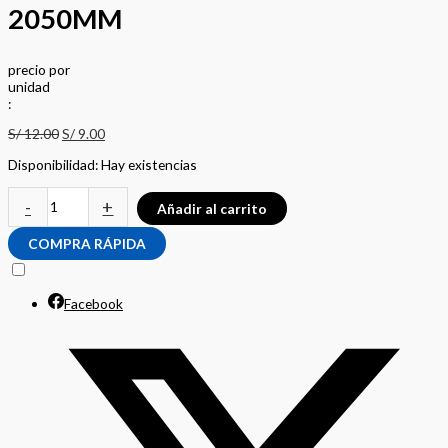
2050MM
precio
por
u
n
i
d
a
d
:
S/
12.00
S/
9.00
Disponibilidad:
Hay existencias
-
+
Añadir al carrito
COMPRA RÁPIDA
Facebook