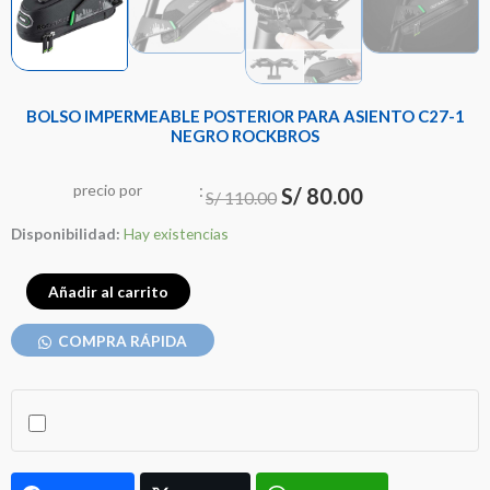
BOLSO IMPERMEABLE POSTERIOR PARA ASIENTO C27-1
NEGRO ROCKBROS
:
El
El
precio
por
u
n
i
d
a
d
S/
80.00
S/
110.00
precio
precio
BOLSO
Disponibilidad:
Hay existencias
original
actual
IMPERMEABLE
era:
es:
POSTERIOR
Añadir al carrito
PARA
S/ 110.00.
S/ 80.00.
COMPRA RÁPIDA
ASIENTO
C27-
1
NEGRO
ROCKBROS
cantidad