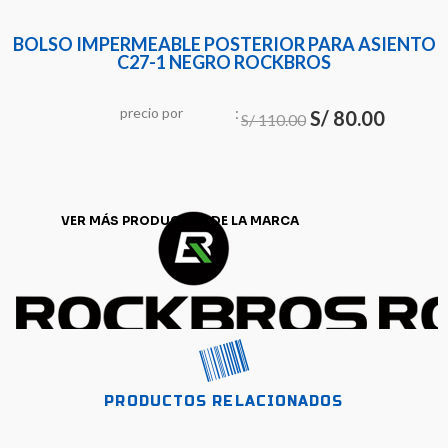
BOLSO IMPERMEABLE POSTERIOR PARA ASIENTO
C27-1 NEGRO ROCKBROS
:
El
El
precio
por
u
n
i
d
a
d
S/
80.00
S/
110.00
precio
precio
original
actual
era:
es:
VER MÁS PRODUCTOS DE LA MARCA
S/ 110.00.
S/ 80.00.
PRODUCTOS RELACIONADOS