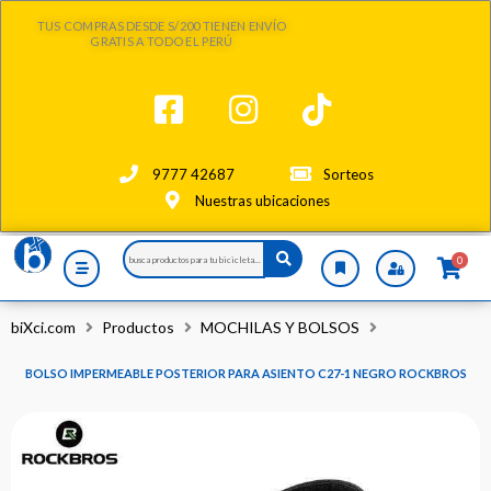
Ir
TUS COMPRAS DESDE S/200 TIENEN ENVÍO
al
GRATIS A TODO EL PERÚ
contenido
9777 42687
Sorteos
Nuestras ubicaciones
Search
0
...
biXci.com
Productos
MOCHILAS Y BOLSOS
BOLSO IMPERMEABLE POSTERIOR PARA ASIENTO C27-1 NEGRO ROCKBROS