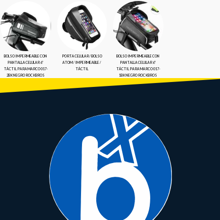
BOLSO IMPERMEABLE CON
PORTA CELULAR / BOLSO
BOLSO IMPERMEABLE CON
PANTALLA CELULAR 6”
ATOM / IMPERMEABLE /
PANTALLA CELULAR 6”
TÁCTIL PARA MARCO 017-
TÁCTIL
TÁCTIL PARA MARCO 017-
2BK NEGRO ROCKBROS
1BK NEGRO ROCKBROS