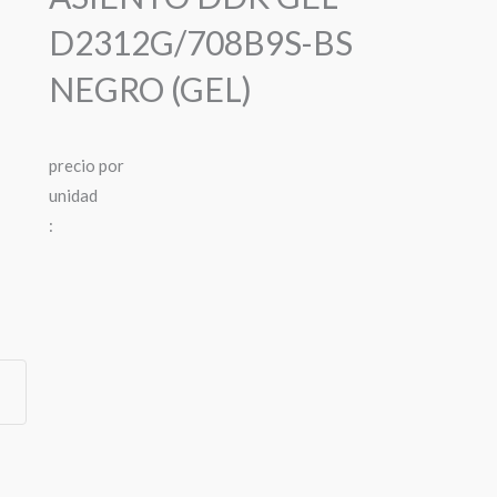
D2312G/708B9S-BS
NEGRO (GEL)
precio
por
u
n
i
d
a
d
: