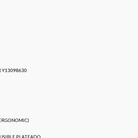
 Y13098630
(ERGONOMIC)
USIBLE PLATEADO