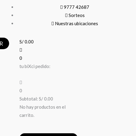
9777 42687
Sorteos
Nuestras ubicaciones
S/
0.00
R
0
tu biXci pedido:
0
Subtotal:
S/
0.00
No hay productos en el
carrito.