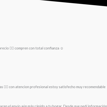
recio 👌🏻 compren con total confianza ☺️
as 🚵‍♀️ con atencion profesional estoy satisfecho muy recomendable
cen el envío aún más rápido a tu hogar. Desde que pedí información 