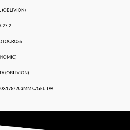
 (OBLIVION)
 27.2
MOTOCROSS
ONOMIC)
TA (OBLIVION)
80X178/203MM C/GEL TW