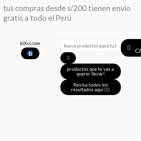
Ir
tus compras desde s/200 tienen envío
al
gratis a todo el Perú
contenido
Search
biXci.com
C
...
productos que te vas a
querer llevar!
Revisa todos los
resultados aquí 👈🏼