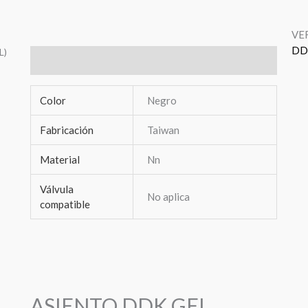
VE
DD
L)
Información adicional
Color
Negro
Fabricación
Taiwan
Material
Nn
Válvula
No aplica
compatible
ASIENTO DDK GEL