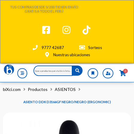
Ir
TUS COMPRAS DESDE S/200 TIENEN ENVÍO
al
GRATIS A TODO EL PERÚ
contenido
9777 42687
Sorteos
Nuestras ubicaciones
Search
0
...
biXci.com
Productos
ASIENTOS
ASIENTO DDK D3166GF NEGRO/NEGRO (ERGONOMIC)