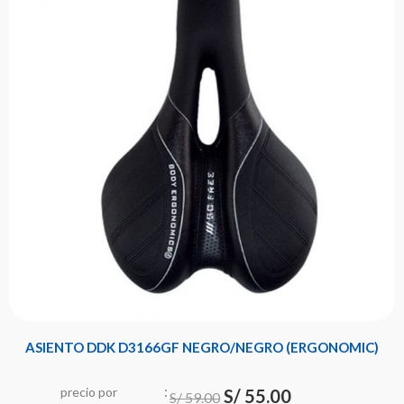
ASIENTO DDK D3166GF NEGRO/NEGRO (ERGONOMIC)
:
El
El
precio
por
S/
55.00
u
S/
59.00
n
i