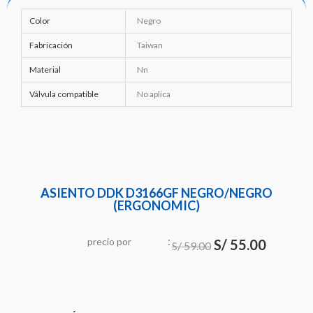
Color
Negro
Fabricación
Taiwan
Material
Nn
Válvula compatible
No aplica
ASIENTO DDK D3166GF NEGRO/NEGRO
(ERGONOMIC)
:
El
El
precio
por
S/
55.00
u
S/
59.00
n
precio
precio
original
actual
era:
es: