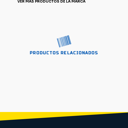
VER MÁS PRODUCTOS DE LA MARCA
S/ 59.00.
S/ 55.00.
PRODUCTOS RELACIONADOS
CÁMARA MAXXIS
700×23/32C / VÁLVULA
FRANCESA / 48MM
CÁMARA MAXXIS
DESCARRILADOR RD-TZ500
KIT SANGRADO
700×23/32C / VÁLVULA
GS SHIMANO P/FUSIBLE
PROFESIONAL SHIMANO 
FRANCESA / 60MM
BR Y13098630