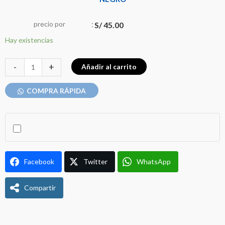
:
precio
por
S/
45.00
ARO
Hay existencias
700
x36Hx14G
-
+
Añadir al carrito
XZY
V-
COMPRA RÁPIDA
BRAKE
DOBLE
PARED
ALUMINIO
NEGRO
Facebook
Twitter
WhatsApp
cantidad
Compartir