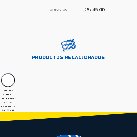
:
precio
por
S/
45.00
PRODUCTOS RELACIONADOS
ARO 700″
x32Hx14G
QUICKBAU / V-
BRAKE /
NEGRO MATE
/ ALUMINIO