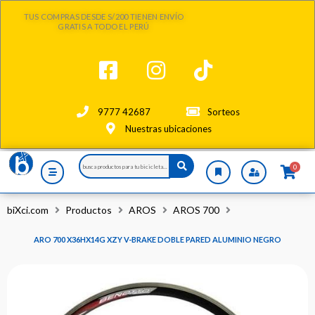
Ir
TUS COMPRAS DESDE S/200 TIENEN ENVÍO
al
GRATIS A TODO EL PERÚ
contenido
9777 42687
Sorteos
Nuestras ubicaciones
Search
0
...
biXci.com
Productos
AROS
AROS 700
ARO 700 X36HX14G XZY V-BRAKE DOBLE PARED ALUMINIO NEGRO