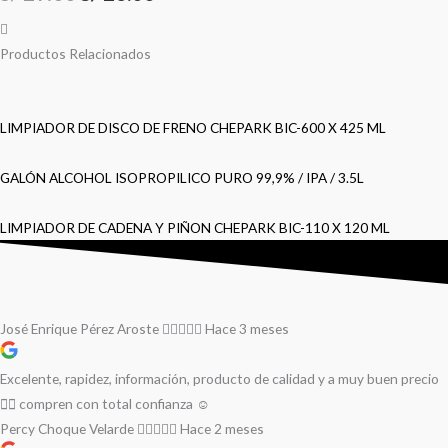
Productos Relacionados
LIMPIADOR DE DISCO DE FRENO CHEPARK BIC-600 X 425 ML
GALÓN ALCOHOL ISOPROPILICO PURO 99,9% / IPA / 3.5L
LIMPIADOR DE CADENA Y PIÑON CHEPARK BIC-110 X 120 ML
José Enrique Pérez Aroste
Hace 3 meses
Excelente, rapidez, información, producto de calidad y a muy buen precio
👌🏻 compren con total confianza ☺️
Percy Choque Velarde
Hace 2 meses