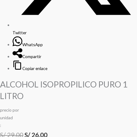
Twitter
WhatsApp
Compartir
Copiar enlace
ALCOHOL ISOPROPILICO PURO 1
LITRO
precio
por
u
n
i
d
a
d
:
S/
29.00
S/
26.00