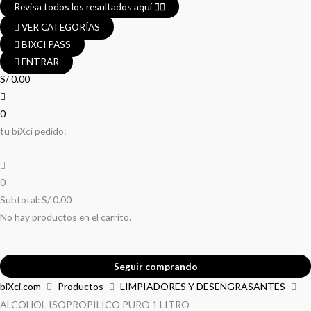
Revisa todos los resultados aquí 👈🏼
VER CATEGORÍAS
BIXCI PASS
ENTRAR
S/
0.00
0
tu biXci pedido:
0
Subtotal:
S/
0.00
No hay productos en el carrito.
Seguir comprando
ALCOHOL
biXci.com
Productos
LIMPIADORES Y DESENGRASANTES
El
El
El
El
ISOPROPILICO
ALCOHOL ISOPROPILICO PURO 1 LITRO