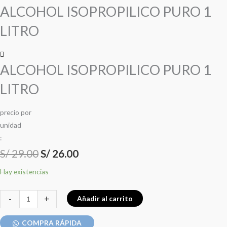
precio
precio
precio
precio
PURO
ALCOHOL ISOPROPILICO PURO 1
1
original
original
actual
actual
LITRO
LITRO
era:
era:
es:
es:
cantidad
S/ 29.00.
S/ 29.00.
S/ 26.00.
S/ 26.00.
ALCOHOL ISOPROPILICO PURO 1
LITRO
precio
por
u
n
i
d
a
d
:
S/
29.00
S/
26.00
Hay existencias
-
+
Añadir al carrito
COMPRA RÁPIDA