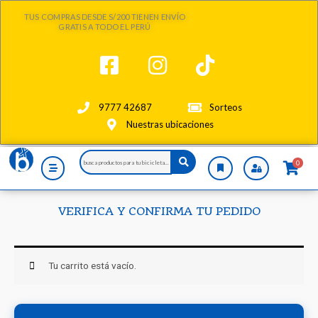
Ir
TUS COMPRAS DESDE S/200 TIENEN ENVÍO
al
GRATIS A TODO EL PERÚ
contenido
9777 42687
Sorteos
Nuestras ubicaciones
Search
0
...
VERIFICA Y CONFIRMA TU PEDIDO
Tu carrito está vacío.