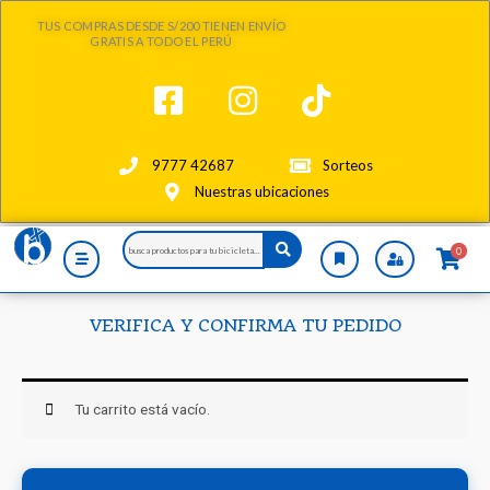
Ir
TUS COMPRAS DESDE S/200 TIENEN ENVÍO
al
GRATIS A TODO EL PERÚ
contenido
9777 42687
Sorteos
Nuestras ubicaciones
Search
0
...
VERIFICA Y CONFIRMA TU PEDIDO
Tu carrito está vacío.